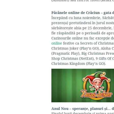
Păcănele online de Crăciun – gata 
Începând cu luna noiembrie, Sărbători
prezența) pretutindeni în jurul nostru
sărbătorește abia pe 25 decembrie,
fie răspândită pe o perioadă de apro
Cazinourile online nu fac excepție de
online
festive ca Secrets of Christm
Christmas Joker (Play’n GO), Aloha 
(Pragmatic Play), Big Christmas Pres
Shop Christmas (NetEnt), 9 Gifts Of
Christmas Kingdom (Play’n GO).
Anul Nou – speranțe, planuri și… di
Finalul lunii decembrie și prima par