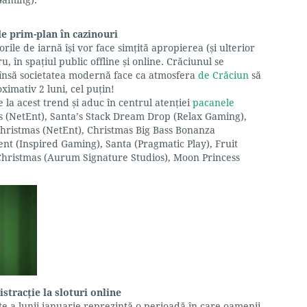
de prim-plan în cazinouri
le de iarnă își vor face simțită apropierea (și ulterior
, în spațiul public offline și online. Crăciunul se
 însă societatea modernă face ca atmosfera
de Crăciun
să
ximativ 2 luni, cel puțin!
 la acest trend și aduc în centrul atenției
pacanele
as (NetEnt), Santa’s Stack Dream Drop (Relax Gaming),
Christmas (NetEnt), Christmas Big Bass Bonanza
ent (Inspired Gaming), Santa (Pragmatic Play), Fruit
 Christmas (Aurum Signature Studios), Moon Princess
stracție la sloturi online
te a lunii ianuarie reprezintă o perioadă în care oamenii