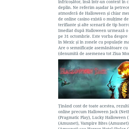
înfricoșător, însă într-un context în 
deplin. Ne referim așadar la petrece
atmosferă de Halloween și chiar m
de online casino există o mulțime de 
terifiante și alte scenarii de tip horr
Imediat după Halloween urmează o a
pe 31 octombrie. Este vorba despre 
în Mexic și în zonele cu populație ma
Are o semnificație asemănătoare cu 
(denumită de asemenea tot Ziua Mor
Ținând cont de toate acestea, rezult
online precum Halloween Jack (NetE
(Pragmatic Play), Lucky Halloween 
(Amusnet), Vampire Bites (Amusnet)
(Amusnet) sau Horror Hotel (Relax 