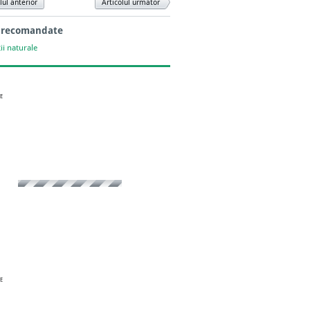
lul anterior
Articolul următor
i recomandate
ii naturale
E
E