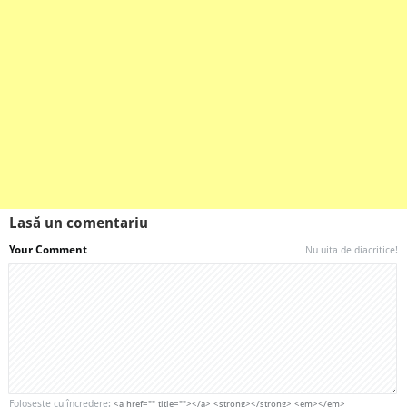
Lasă un comentariu
Your Comment
Nu uita de diacritice!
Foloseşte cu încredere:
<a href="" title=""></a> <strong></strong> <em></em>