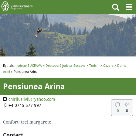
Ești aici:
Județul SUCEAVA
>
Descoperă județul Suceava
>
Turism
>
Cazare
>
Dorna
Arini
> Pensiunea Arina
Pensiunea Arina
chirilusilviu@yahoo.com
+4 0745 577 997
0
0
Confort: trei margarete.
Contact