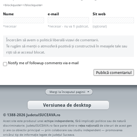
<blockquote></blockquote>
Nume
e-mail
Sit web
*necesar
*necesar - nu va fi publicat.
(opțional)
Încercăm să avem o politică liberală vizavi de comentarii.
Te rugăm să menții o atmosferă pozitivă și constructivă în mesajele tale sau
riști să ai accesul blocat.
Notify me of followup comments via e-mail
Publică comentariul
Mergi la începutul paginii
Versiunea de desktop
© 1388-2026 JudetulSUCEAVA.ro
Acest site este produsul unei
echipe independente
, fără implicații politice sau de natură
discriminatorie. JudetulSUCEAVA.ro face parte dintr-o
rețea națională
de site-uri de acest gen
și are ca obiectiv principal — prin colaborare sau studiu independent — promovarea
oricărui tip de informație legate de județul Suceava.