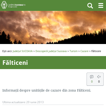
Ești aici:
Județul SUCEAVA
>
Descoperă județul Suceava
>
Turism
>
Cazare
> Fălticeni
Fălticeni
0
0
Informații despre unitățile de cazare din zona Fălticeni.
Ultima actualizare:
20 iunie 2013