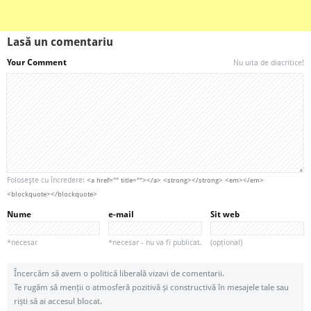
Lasă un comentariu
Your Comment
Nu uita de diacritice!
Foloseşte cu încredere:
<a href="" title=""></a> <strong></strong> <em></em>
<blockquote></blockquote>
Nume
e-mail
Sit web
*necesar
*necesar - nu va fi publicat.
(opțional)
Încercăm să avem o politică liberală vizavi de comentarii.
Te rugăm să menții o atmosferă pozitivă și constructivă în mesajele tale sau
riști să ai accesul blocat.