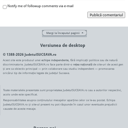
Notify me of followup comments via e-mail
Publică comentariul
Mergi la începutul paginii
Versiunea de desktop
© 1388-2026 JudetulSUCEAVA.ro
Acest site este produsul unei
echipe independente
, fără implicații politice sau de natură
discriminatorie. JudetulSUCEAVA.ro face parte dintr-o
rețea națională
de site-uri de acest gen
și are ca obiectiv principal — prin colaborare sau studiu independent — promovarea
oricărui tip de informație legate de județul Suceava.
Toate materialele prezentate sunt proprietatea JudetulSUCEAVA.ro sau a autorilor respectivi,
acolo unde este specificat.
Responsabilitatea asupra conținutului mesajelor aparține celor ce le-au postat. Echipa
JudetulSUCEAVA.ro și site-ul prezent nu pot răspunde în cazul unor eventuale prejudicii
cauzate de aceste mesaje.