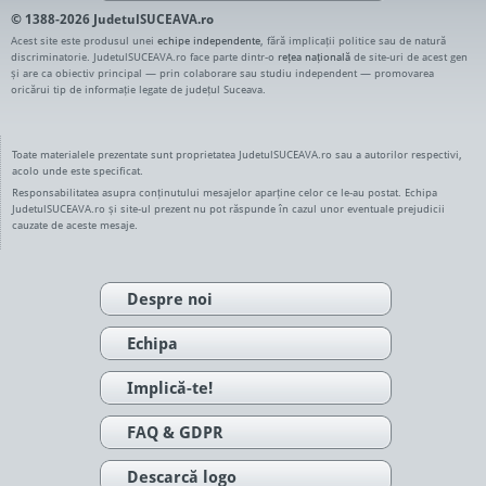
© 1388-2026 JudetulSUCEAVA.ro
Acest site este produsul unei
echipe independente
, fără implicații politice sau de natură
discriminatorie. JudetulSUCEAVA.ro face parte dintr-o
rețea națională
de site-uri de acest gen
și are ca obiectiv principal — prin colaborare sau studiu independent — promovarea
oricărui tip de informație legate de județul Suceava.
Toate materialele prezentate sunt proprietatea JudetulSUCEAVA.ro sau a autorilor respectivi,
acolo unde este specificat.
Responsabilitatea asupra conținutului mesajelor aparține celor ce le-au postat. Echipa
JudetulSUCEAVA.ro și site-ul prezent nu pot răspunde în cazul unor eventuale prejudicii
cauzate de aceste mesaje.
Despre noi
Echipa
Implică-te!
FAQ & GDPR
Descarcă logo