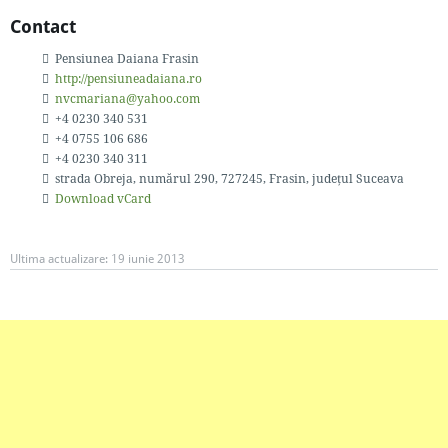
Contact
Pensiunea Daiana Frasin
http://pensiuneadaiana.ro
nvcmariana@yahoo.com
+4 0230 340 531
+4 0755 106 686
+4 0230 340 311
strada Obreja, numărul 290
, 727245
, Frasin, județul Suceava
Download vCard
Ultima actualizare:
19 iunie 2013