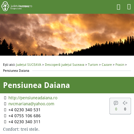
Ești aici:
Județul SUCEAVA
>
Descoperă județul Suceava
>
Turism
>
Cazare
>
Frasin
>
Pensiunea Daiana
Pensiunea Daiana
http://pensiuneadaiana.ro
nvcmariana@yahoo.com
0
0
+4 0230 340 531
+4 0755 106 686
+4 0230 340 311
Confort: trei stele.