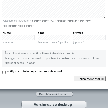
Foloseşte cu încredere:
<a href="" title=""></a> <strong></strong> <em></em>
<blockquote></blockquote>
Nume
e-mail
Sit web
*necesar
*necesar - nu va fi publicat.
(opțional)
Încercăm să avem o politică liberală vizavi de comentarii.
Te rugăm să menții o atmosferă pozitivă și constructivă în mesajele tale sau
riști să ai accesul blocat.
Notify me of followup comments via e-mail
Publică comentariul
Mergi la începutul paginii
Versiunea de desktop