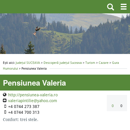
Ești aici:
Județul SUCEAVA
>
Descoperă județul Suceava
>
Turism
>
Cazare
>
Gura
Humorului
> Pensiunea Valeria
Pensiunea Valeria
http://pensiunea-valeria.ro
valeriapintilie@yahoo.com
0
0
+4 0744 273 387
+4 0744 700 313
Confort: trei stele.