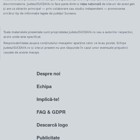
discriminatorie. JudetulSUCEAVA.ro face parte dintr-o
rețea națională
de site-uri de acest gen
și are ca obiectiv principal — prin colaborare sau studiu independent — promovarea
oricărui tip de informație legate de județul Suceava.
Toate materialele prezentate sunt proprietatea JudetulSUCEAVA.ro sau a autorilor respectivi,
acolo unde este specificat.
Responsabilitatea asupra conținutului mesajelor aparține celor ce le-au postat. Echipa
JudetulSUCEAVA.ro și site-ul prezent nu pot răspunde în cazul unor eventuale prejudicii
cauzate de aceste mesaje.
Despre noi
Echipa
Implică-te!
FAQ & GDPR
Descarcă logo
Publicitate