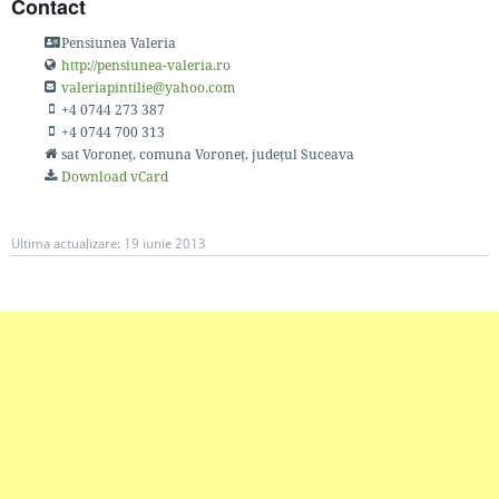
Contact
Pensiunea Valeria
http://pensiunea-valeria.ro
valeriapintilie@yahoo.com
+4 0744 273 387
+4 0744 700 313
sat Voroneț
, comuna Voroneț, județul Suceava
Download vCard
Ultima actualizare:
19 iunie 2013