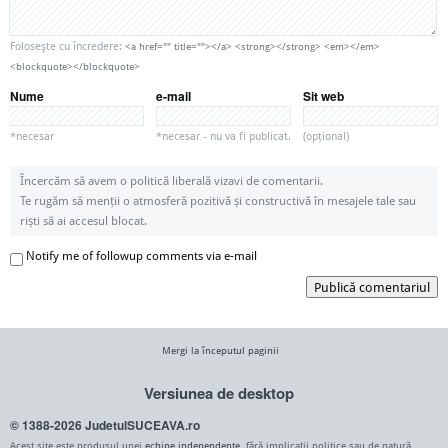
Foloseşte cu încredere:
<a href="" title=""></a> <strong></strong> <em></em>
<blockquote></blockquote>
Nume
e-mail
Sit web
*necesar
*necesar - nu va fi publicat.
(opțional)
Încercăm să avem o politică liberală vizavi de comentarii.
Te rugăm să menții o atmosferă pozitivă și constructivă în mesajele tale sau
riști să ai accesul blocat.
Notify me of followup comments via e-mail
Publică comentariul
Mergi la începutul paginii
Versiunea de desktop
© 1388-2026 JudetulSUCEAVA.ro
Acest site este produsul unei
echipe independente
, fără implicații politice sau de natură