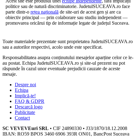
Acest site este produsul unei
echipe independente
, fără implicații
politice sau de natură discriminatorie. JudetulSUCEAVA.ro face
parte dintr-o
rețea națională
de site-uri de acest gen și are ca
obiectiv principal — prin colaborare sau studiu independent —
promovarea oricărui tip de informație legate de județul Suceava.
Toate materialele prezentate sunt proprietatea JudetulSUCEAVA.ro
sau a autorilor respectivi, acolo unde este specificat.
Responsabilitatea asupra conținutului mesajelor aparține celor ce le-
au postat. Echipa JudetulSUCEAVA.ro și site-ul prezent nu pot
răspunde în cazul unor eventuale prejudicii cauzate de aceste
mesaje.
Despre noi
Echipa
Implică-te!
FAQ & GDPR
Descarcă logo
Publicitate
Contact
SC VEVEVEuri SRL
• CIF 24890330 • J33/1870/18.12.2008
IBAN: RO59 BPOS 3460 6906 393R ON01, BancPost Suceava