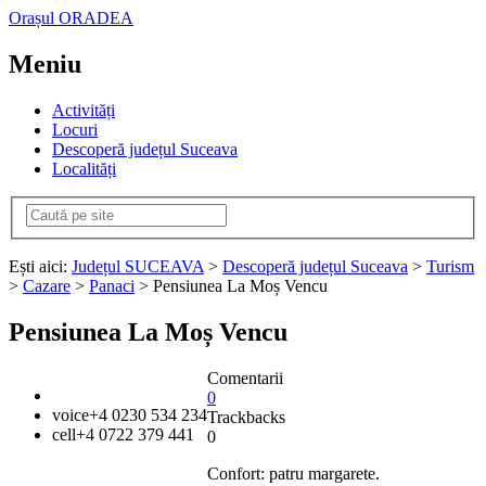
Orașul ORADEA
Meniu
Activități
Locuri
Descoperă județul Suceava
Localități
Ești aici:
Județul SUCEAVA
>
Descoperă județul Suceava
>
Turism
>
Cazare
>
Panaci
> Pensiunea La Moș Vencu
Pensiunea La Moș Vencu
Comentarii
0
voice
+4 0230 534 234
Trackbacks
cell
+4 0722 379 441
0
Confort: patru margarete.