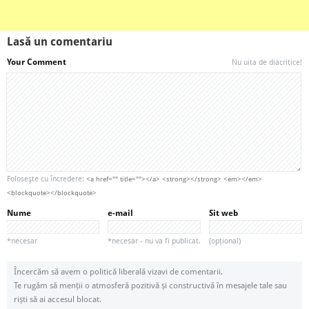
Lasă un comentariu
Your Comment
Nu uita de diacritice!
Foloseşte cu încredere:
<a href="" title=""></a> <strong></strong> <em></em>
<blockquote></blockquote>
Nume
e-mail
Sit web
*necesar
*necesar - nu va fi publicat.
(opțional)
Încercăm să avem o politică liberală vizavi de comentarii.
Te rugăm să menții o atmosferă pozitivă și constructivă în mesajele tale sau
riști să ai accesul blocat.