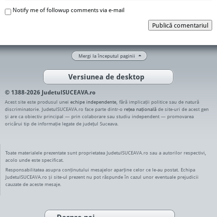
Notify me of followup comments via e-mail
Publică comentariul
Mergi la începutul paginii
Versiunea de desktop
© 1388-2026 JudetulSUCEAVA.ro
Acest site este produsul unei
echipe independente
, fără implicații politice sau de natură
discriminatorie. JudetulSUCEAVA.ro face parte dintr-o
rețea națională
de site-uri de acest gen
și are ca obiectiv principal — prin colaborare sau studiu independent — promovarea
oricărui tip de informație legate de județul Suceava.
Toate materialele prezentate sunt proprietatea JudetulSUCEAVA.ro sau a autorilor respectivi,
acolo unde este specificat.
Responsabilitatea asupra conținutului mesajelor aparține celor ce le-au postat. Echipa
JudetulSUCEAVA.ro și site-ul prezent nu pot răspunde în cazul unor eventuale prejudicii
cauzate de aceste mesaje.