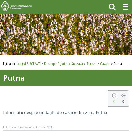
Ești aici:
Județul SUCEAVA
>
Descoperă județul Suceava
>
Turism
>
Cazare
> Putna
Putna
0
0
Informații despre unitățile de cazare din zona Putna.
Ultima actualizare:
20 iunie 2013