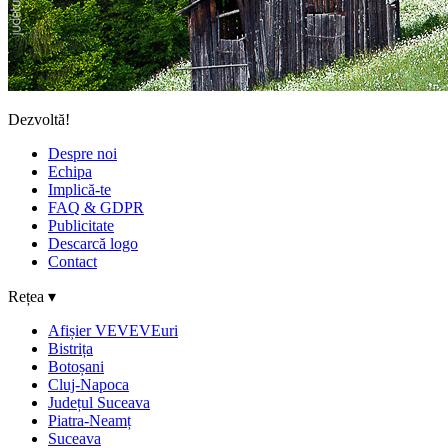
Dezvoltă!
Despre noi
Echipa
Implică-te
FAQ & GDPR
Publicitate
Descarcă logo
Contact
Rețea ▾
Afișier VEVEVEuri
Bistrița
Botoșani
Cluj-Napoca
Județul Suceava
Piatra-Neamț
Suceava