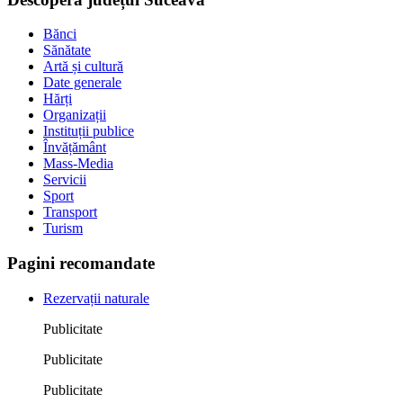
Bănci
Sănătate
Artă și cultură
Date generale
Hărți
Organizații
Instituții publice
Învățământ
Mass-Media
Servicii
Sport
Transport
Turism
Pagini recomandate
Rezervații naturale
Publicitate
Publicitate
Publicitate