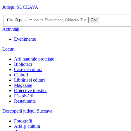
Județul SUCEAVA
Caută pe site:
Go!
Activități
Evenimente
Locuri
Arii naturale protejate
Biblioteci
Case de cultură
Cluburi
Librării și edituri
Magazine
Obiective turistice
Păstrăvării
Restaurante
Descoperă județul Suceava
Fotografii
Artă și cultură