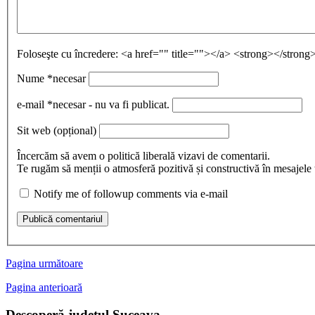
Foloseşte cu încredere:
<a href="" title=""></a> <strong></stro
Nume
*necesar
e-mail
*necesar - nu va fi publicat.
Sit web
(opțional)
Încercăm să avem o politică liberală vizavi de comentarii.
Te rugăm să menții o atmosferă pozitivă și constructivă în mesajele ta
Notify me of followup comments via e-mail
Publică comentariul
Pagina următoare
Pagina anterioară
Descoperă județul Suceava