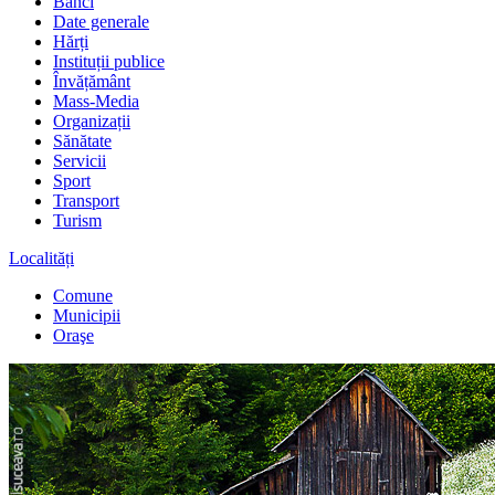
Bănci
Date generale
Hărți
Instituții publice
Învățământ
Mass-Media
Organizații
Sănătate
Servicii
Sport
Transport
Turism
Localități
Comune
Municipii
Oraşe