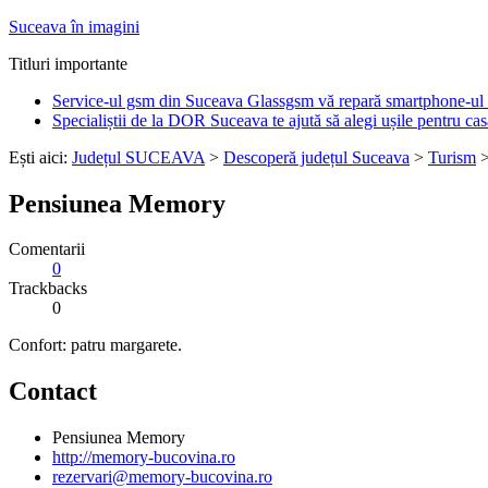
Suceava în imagini
Titluri importante
Service-ul gsm din Suceava Glassgsm vă repară smartphone-ul 
Specialiștii de la DOR Suceava te ajută să alegi ușile pentru cas
Ești aici:
Județul SUCEAVA
>
Descoperă județul Suceava
>
Turism
Pensiunea Memory
Comentarii
0
Trackbacks
0
Confort: patru margarete.
Contact
Pensiunea Memory
http://memory-bucovina.ro
rezervari@memory-bucovina.ro