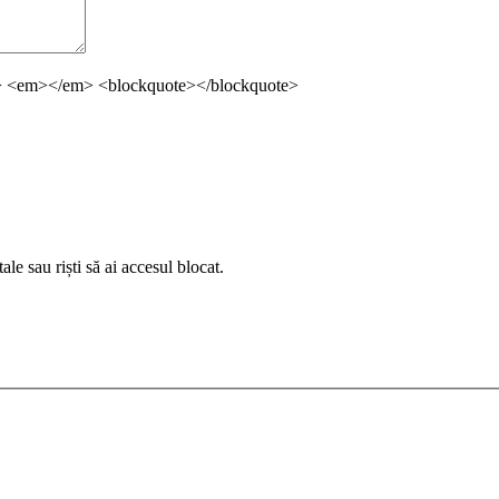
ng> <em></em> <blockquote></blockquote>
le sau riști să ai accesul blocat.