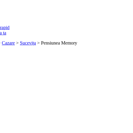
rapid
a ta
>
Cazare
>
Sucevița
> Pensiunea Memory