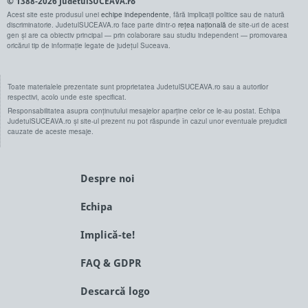
© 1388-2026 JudetulSUCEAVA.ro
Acest site este produsul unei
echipe independente
, fără implicații politice sau de natură
discriminatorie. JudetulSUCEAVA.ro face parte dintr-o
rețea națională
de site-uri de acest
gen și are ca obiectiv principal — prin colaborare sau studiu independent — promovarea
oricărui tip de informație legate de județul Suceava.
Toate materialele prezentate sunt proprietatea JudetulSUCEAVA.ro sau a autorilor
respectivi, acolo unde este specificat.
Responsabilitatea asupra conținutului mesajelor aparține celor ce le-au postat. Echipa
JudetulSUCEAVA.ro și site-ul prezent nu pot răspunde în cazul unor eventuale prejudicii
cauzate de aceste mesaje.
Despre noi
Echipa
Implică-te!
FAQ & GDPR
Descarcă logo