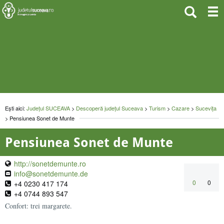
Ești aici:
Județul SUCEAVA
>
Descoperă județul Suceava
>
Turism
>
Cazare
>
Sucevița
> Pensiunea Sonet de Munte
Pensiunea Sonet de Munte
http://sonetdemunte.ro
info@sonetdemunte.de
0
0
+4 0230 417 174
+4 0744 893 547
Confort: trei margarete.