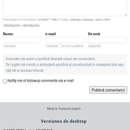
Foloseşte cu încredere:
<a href="" title=""></a> <strong></strong> <em></em>
<blockquote></blockquote>
Nume
e-mail
Sit web
*necesar
*necesar - nu va fi publicat.
(opțional)
Încercăm să avem o politică liberală vizavi de comentarii.
Te rugăm să menții o atmosferă pozitivă și constructivă în mesajele tale sau
riști să ai accesul blocat.
Notify me of followup comments via e-mail
Publică comentariul
Mergi la începutul paginii
Versiunea de desktop