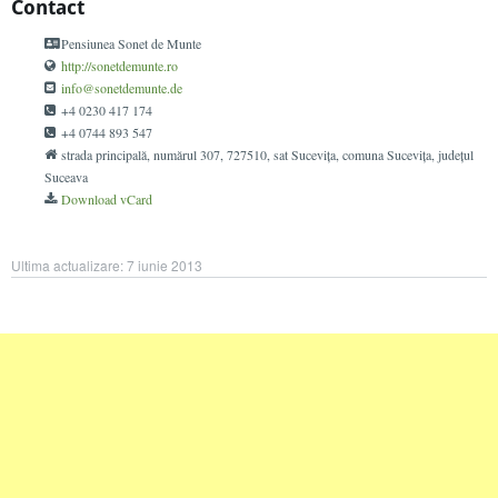
Contact
Pensiunea Sonet de Munte
http://sonetdemunte.ro
info@sonetdemunte.de
+4 0230 417 174
+4 0744 893 547
strada principală, numărul 307
, 727510
, sat Sucevița, comuna Sucevița, județul
Suceava
Download vCard
Ultima actualizare:
7 iunie 2013