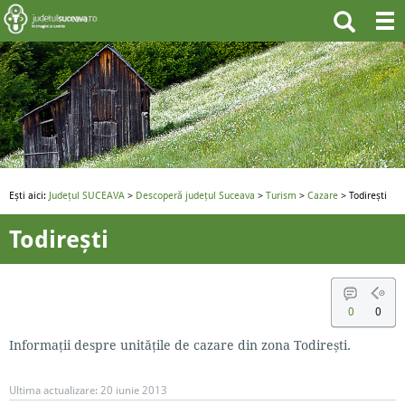
Ești aici:
Județul SUCEAVA
>
Descoperă județul Suceava
>
Turism
>
Cazare
> Todirești
Todirești
0
0
Informații despre unitățile de cazare din zona Todirești.
Ultima actualizare:
20 iunie 2013