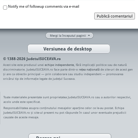
Notify me of followup comments via e-mail
Publică comentariul
Mergi la începutul paginii
Versiunea de desktop
© 1388-2026 JudetulSUCEAVA.ro
Acest site este produsul unei
echipe independente
, fără implicații politice sau de natură
discriminatorie. JudetulSUCEAVA.ro face parte dintr-o
rețea națională
de site-uri de acest gen
și are ca obiectiv principal — prin colaborare sau studiu independent — promovarea
oricărui tip de informație legate de județul Suceava.
Toate materialele prezentate sunt proprietatea JudetulSUCEAVA.ro sau a autorilor respectivi,
acolo unde este specificat.
Responsabilitatea asupra conținutului mesajelor aparține celor ce le-au postat. Echipa
JudetulSUCEAVA.ro și site-ul prezent nu pot răspunde în cazul unor eventuale prejudicii
cauzate de aceste mesaje.