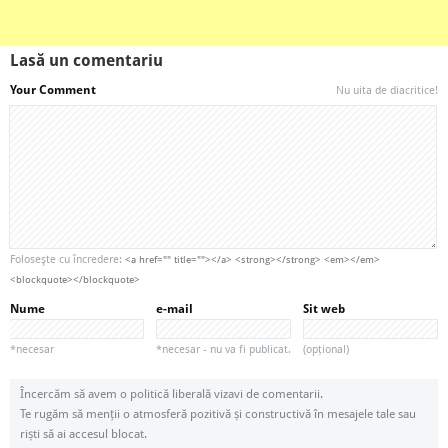
Lasă un comentariu
Your Comment
Nu uita de diacritice!
Foloseşte cu încredere:
<a href="" title=""></a> <strong></strong> <em></em>
<blockquote></blockquote>
Nume
e-mail
Sit web
*necesar
*necesar - nu va fi publicat.
(opțional)
Încercăm să avem o politică liberală vizavi de comentarii.
Te rugăm să menții o atmosferă pozitivă și constructivă în mesajele tale sau
riști să ai accesul blocat.