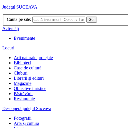
Județul SUCEAVA
Caută pe site:
Go!
Activități
Evenimente
Locuri
Arii naturale protejate
Biblioteci
Case de cultură
Cluburi
Librării și edituri
Magazine
Obiective turistice
Păstrăvării
Restaurante
Descoperă județul Suceava
Fotografii
Artă și cultură