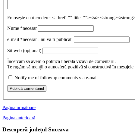
Foloseşte cu încredere:
<a href="" title=""></a> <strong></stro
Nume
*necesar
e-mail
*necesar - nu va fi publicat.
Sit web
(opțional)
Încercăm să avem o politică liberală vizavi de comentarii.
Te rugăm să menții o atmosferă pozitivă și constructivă în mesajele ta
Notify me of followup comments via e-mail
Publică comentariul
Pagina următoare
Pagina anterioară
Descoperă județul Suceava