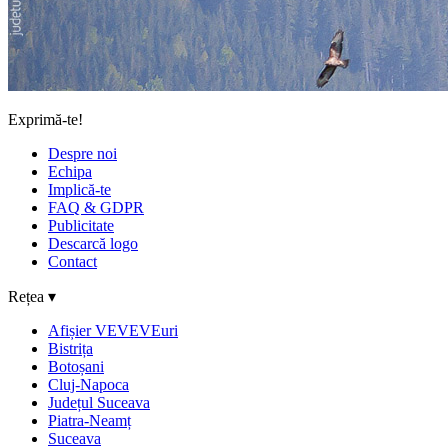
Exprimă-te!
Despre noi
Echipa
Implică-te
FAQ & GDPR
Publicitate
Descarcă logo
Contact
Rețea ▾
Afișier VEVEVEuri
Bistrița
Botoșani
Cluj-Napoca
Județul Suceava
Piatra-Neamț
Suceava