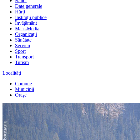
Bănci
Date generale
Hărți
Instituții publice
Învățământ
Mass-Media
Organizații
Sănătate
Servicii
Sport
Transport
Turism
Localități
Comune
Municipii
Oraşe