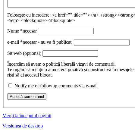
Foloseşte cu încredere:
<a href="" title=""></a> <strong></stron
</em> <blockquote></blockquote>
Nume
*necesar
e-mail
*necesar - nu va fi publicat.
Sit web
(opțional)
Încercăm să avem o politică liberală vizavi de comentarii.
Te rugăm să menții o atmosferă pozitivă și constructivă în mesajele 
riști să ai accesul blocat.
Notify me of followup comments via e-mail
Publică comentariul
Mergi la începutul paginii
Versiunea de desktop