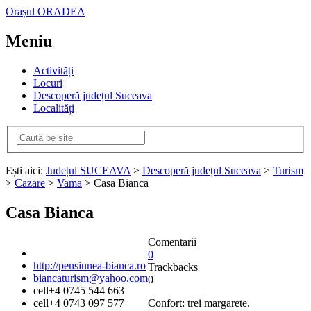
Orașul ORADEA
Meniu
Activități
Locuri
Descoperă județul Suceava
Localități
Ești aici:
Județul SUCEAVA
>
Descoperă județul Suceava
>
Turism
>
Cazare
>
Vama
> Casa Bianca
Casa Bianca
Comentarii
0
http://pensiunea-bianca.ro
Trackbacks
biancaturism@yahoo.com
0
cell
+4 0745 544 663
cell
+4 0743 097 577
Confort: trei margarete.