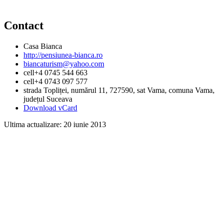
Contact
Casa Bianca
http://pensiunea-bianca.ro
biancaturism@yahoo.com
cell
+4 0745 544 663
cell
+4 0743 097 577
strada Topliței, numărul 11
, 727590
, sat Vama, comuna Vama,
județul Suceava
Download vCard
Ultima actualizare:
20 iunie 2013