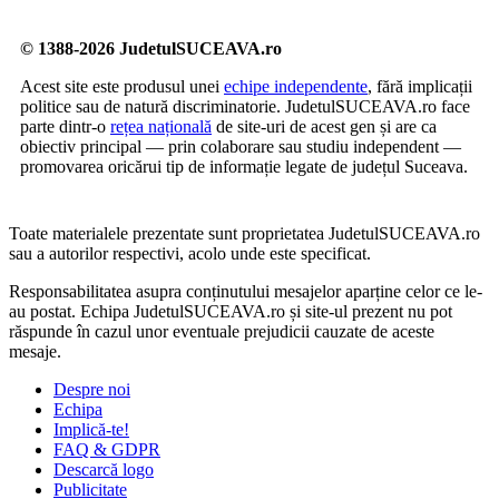
© 1388-2026 JudetulSUCEAVA.ro
Acest site este produsul unei
echipe independente
, fără implicații
politice sau de natură discriminatorie. JudetulSUCEAVA.ro face
parte dintr-o
rețea națională
de site-uri de acest gen și are ca
obiectiv principal — prin colaborare sau studiu independent —
promovarea oricărui tip de informație legate de județul Suceava.
Toate materialele prezentate sunt proprietatea JudetulSUCEAVA.ro
sau a autorilor respectivi, acolo unde este specificat.
Responsabilitatea asupra conținutului mesajelor aparține celor ce le-
au postat. Echipa JudetulSUCEAVA.ro și site-ul prezent nu pot
răspunde în cazul unor eventuale prejudicii cauzate de aceste
mesaje.
Despre noi
Echipa
Implică-te!
FAQ & GDPR
Descarcă logo
Publicitate