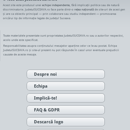
Acest site este produsul unei
echipe independente
, fără implicații politice sau de natură
discriminatorie. JudetulSUCEAVA.ro face parte dintr-o
rețea națională
de site-uri de acest gen
și are ca obiectiv principal — prin colaborare sau studiu independent — promovarea
oricărui tip de informație legate de județul Suceava.
Toate materialele prezentate sunt proprietatea JudetulSUCEAVA.ro sau a autorilor respectivi,
acolo unde este specificat.
Responsabilitatea asupra conținutului mesajelor aparține celor ce le-au postat. Echipa
JudetulSUCEAVA.ro și site-ul prezent nu pot răspunde în cazul unor eventuale prejudicii
cauzate de aceste mesaje.
Despre noi
Echipa
Implică-te!
FAQ & GDPR
Descarcă logo