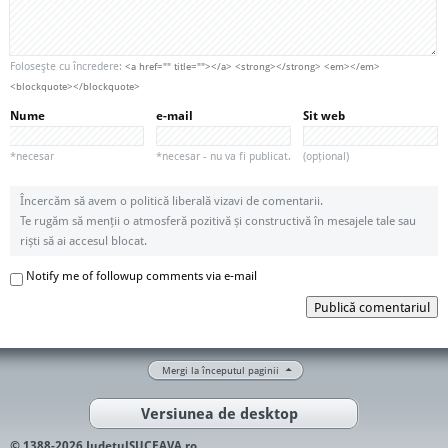
Foloseşte cu încredere:
<a href="" title=""></a> <strong></strong> <em></em>
<blockquote></blockquote>
Nume
e-mail
Sit web
*necesar
*necesar - nu va fi publicat.
(opțional)
Încercăm să avem o politică liberală vizavi de comentarii.
Te rugăm să menții o atmosferă pozitivă și constructivă în mesajele tale sau
riști să ai accesul blocat.
Notify me of followup comments via e-mail
Publică comentariul
Mergi la începutul paginii
Versiunea de desktop
© 1388-2026 JudetulSUCEAVA.ro