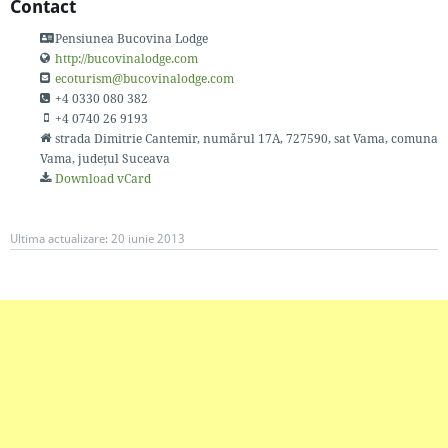
Contact
Pensiunea Bucovina Lodge
http://bucovinalodge.com
ecoturism@bucovinalodge.com
+4 0330 080 382
+4 0740 26 9193
strada Dimitrie Cantemir, numărul 17A
, 727590
, sat Vama, comuna
Vama, județul Suceava
Download vCard
Ultima actualizare:
20 iunie 2013