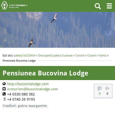
Ești aici:
Județul SUCEAVA
>
Descoperă județul Suceava
>
Turism
>
Cazare
>
Vama
>
Pensiunea Bucovina Lodge
Pensiunea Bucovina Lodge
http://bucovinalodge.com
ecoturism@bucovinalodge.com
0
0
+4 0330 080 382
+4 0740 26 9193
Confort: patru margarete.