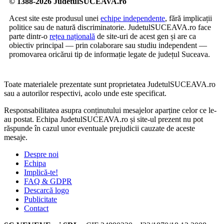
© 1388-2026 JudetulSUCEAVA.ro
Acest site este produsul unei
echipe independente
, fără implicații
politice sau de natură discriminatorie. JudetulSUCEAVA.ro face
parte dintr-o
rețea națională
de site-uri de acest gen și are ca
obiectiv principal — prin colaborare sau studiu independent —
promovarea oricărui tip de informație legate de județul Suceava.
Toate materialele prezentate sunt proprietatea JudetulSUCEAVA.ro
sau a autorilor respectivi, acolo unde este specificat.
Responsabilitatea asupra conținutului mesajelor aparține celor ce le-
au postat. Echipa JudetulSUCEAVA.ro și site-ul prezent nu pot
răspunde în cazul unor eventuale prejudicii cauzate de aceste
mesaje.
Despre noi
Echipa
Implică-te!
FAQ & GDPR
Descarcă logo
Publicitate
Contact