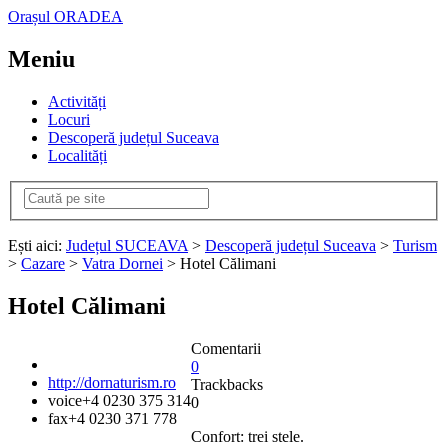
Orașul ORADEA
Meniu
Activități
Locuri
Descoperă județul Suceava
Localități
Ești aici:
Județul SUCEAVA
>
Descoperă județul Suceava
>
Turism
>
Cazare
>
Vatra Dornei
> Hotel Călimani
Hotel Călimani
Comentarii
0
http://dornaturism.ro
Trackbacks
voice
+4 0230 375 314
0
fax
+4 0230 371 778
Confort: trei stele.