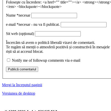
Foloseşte cu încredere:
<a href="" title=""></a> <strong></stron
</em> <blockquote></blockquote>
Nume
*necesar
e-mail
*necesar - nu va fi publicat.
Sit web
(opțional)
Încercăm să avem o politică liberală vizavi de comentarii.
Te rugăm să menții o atmosferă pozitivă și constructivă în mesajele 
riști să ai accesul blocat.
Notify me of followup comments via e-mail
Publică comentariul
Mergi la începutul paginii
Versiunea de desktop