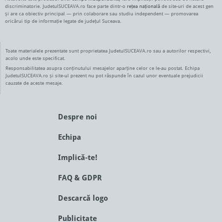
discriminatorie. JudetulSUCEAVA.ro face parte dintr-o
rețea națională
de site-uri de acest gen
și are ca obiectiv principal — prin colaborare sau studiu independent — promovarea
oricărui tip de informație legate de județul Suceava.
Toate materialele prezentate sunt proprietatea JudetulSUCEAVA.ro sau a autorilor respectivi,
acolo unde este specificat.
Responsabilitatea asupra conținutului mesajelor aparține celor ce le-au postat. Echipa
JudetulSUCEAVA.ro și site-ul prezent nu pot răspunde în cazul unor eventuale prejudicii
cauzate de aceste mesaje.
Despre noi
Echipa
Implică-te!
FAQ & GDPR
Descarcă logo
Publicitate