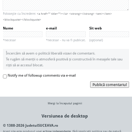
Foloseşte cu încredere:
<a href="" title=""></a> <strong></strong> <em></em>
<blockquote></blockquote>
Nume
e-mail
Sit web
*necesar
*necesar - nu va fi publicat.
(opțional)
Încercăm să avem o politică liberală vizavi de comentarii.
Te rugăm să menții o atmosferă pozitivă și constructivă în mesajele tale sau
riști să ai accesul blocat.
Notify me of followup comments via e-mail
Publică comentariul
Mergi la începutul paginii
Versiunea de desktop
© 1388-2026 JudetulSUCEAVA.ro
Acest site este produsul unei
echipe independente
, fără implicații politice sau de natură