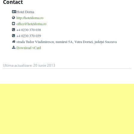
Contact
Hotel Dorna
http://hoteldorna.ro
office@hoteldorna.ro
+4 0230 370 038
+4 0230 370 039
strada Tudor Vladimirescu, numărul 5A
, Vatra Dornei, judeţul Suceava
Download vCard
Ultima actualizare:
20 iunie 2013