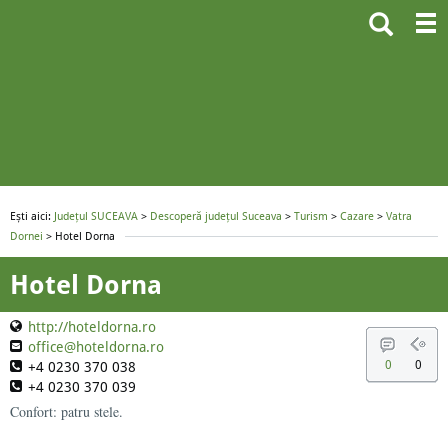
Ești aici:
Județul SUCEAVA
>
Descoperă județul Suceava
>
Turism
>
Cazare
>
Vatra
Dornei
> Hotel Dorna
Hotel Dorna
http://hoteldorna.ro
office@hoteldorna.ro
0
0
+4 0230 370 038
+4 0230 370 039
Confort: patru stele.