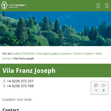
Ești aici:
Județul SUCEAVA
>
Descoperă județul Suceava
>
Turism
>
Cazare
>
Vatra
Dornei
> Vila Franz Joseph
Vila Franz Joseph
+4 0230 372 251
+4 0230 373 709
0
0
Confort: trei stele.
Contact