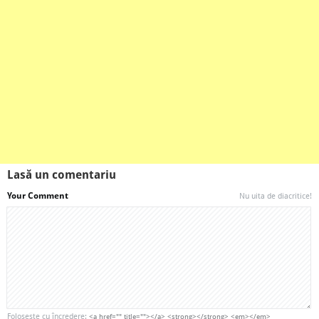
Lasă un comentariu
Your Comment
Nu uita de diacritice!
Foloseşte cu încredere:
<a href="" title=""></a> <strong></strong> <em></em>