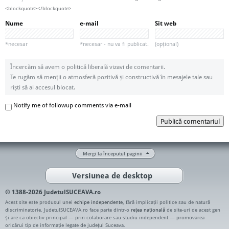
<blockquote></blockquote>
Nume
e-mail
Sit web
*necesar
*necesar - nu va fi publicat.
(opțional)
Încercăm să avem o politică liberală vizavi de comentarii.
Te rugăm să menții o atmosferă pozitivă și constructivă în mesajele tale sau
riști să ai accesul blocat.
Notify me of followup comments via e-mail
Publică comentariul
Mergi la începutul paginii
Versiunea de desktop
© 1388-2026 JudetulSUCEAVA.ro
Acest site este produsul unei
echipe independente
, fără implicații politice sau de natură
discriminatorie. JudetulSUCEAVA.ro face parte dintr-o
rețea națională
de site-uri de acest gen
și are ca obiectiv principal — prin colaborare sau studiu independent — promovarea
oricărui tip de informație legate de județul Suceava.