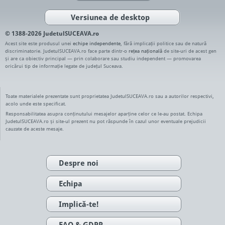
Versiunea de desktop
© 1388-2026 JudetulSUCEAVA.ro
Acest site este produsul unei
echipe independente
, fără implicații politice sau de natură
discriminatorie. JudetulSUCEAVA.ro face parte dintr-o
rețea națională
de site-uri de acest gen
și are ca obiectiv principal — prin colaborare sau studiu independent — promovarea
oricărui tip de informație legate de județul Suceava.
Toate materialele prezentate sunt proprietatea JudetulSUCEAVA.ro sau a autorilor respectivi,
acolo unde este specificat.
Responsabilitatea asupra conținutului mesajelor aparține celor ce le-au postat. Echipa
JudetulSUCEAVA.ro și site-ul prezent nu pot răspunde în cazul unor eventuale prejudicii
cauzate de aceste mesaje.
Despre noi
Echipa
Implică-te!
FAQ & GDPR