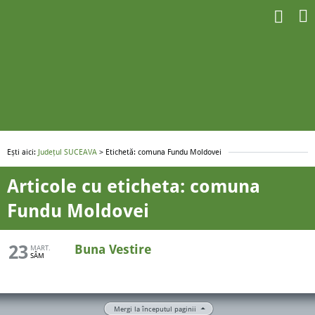
Ești aici:
Județul SUCEAVA
> Etichetă: comuna Fundu Moldovei
Articole cu eticheta: comuna
Fundu Moldovei
23
Buna Vestire
MART.
SÂM
Mergi la începutul paginii