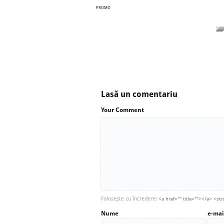
PROMO
Lasă un comentariu
Your Comment
Foloseşte cu încredere:
<a href="" title=""></a> <
Nume
e-mai