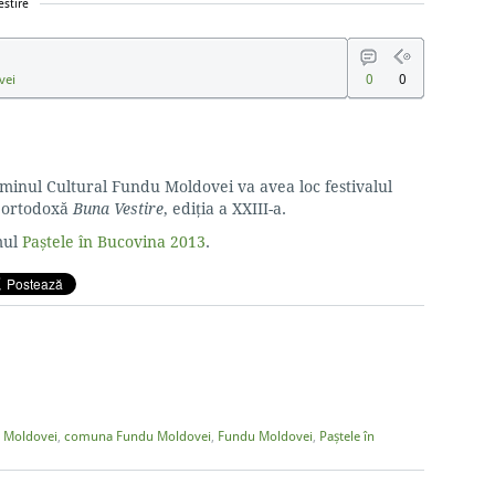
stire
vei
0
0
minul Cultural Fundu Moldovei va avea loc festivalul
ă ortodoxă
Buna Vestire
, ediția a XXIII-a.
mul
Paștele în Bucovina 2013
.
u Moldovei
,
comuna Fundu Moldovei
,
Fundu Moldovei
,
Paștele în