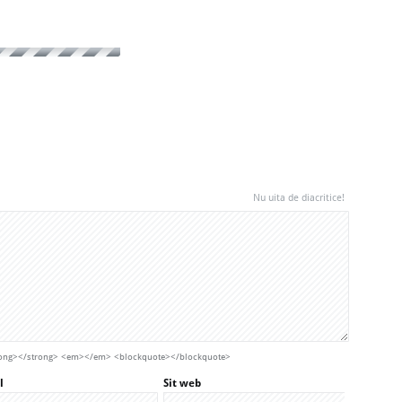
Nu uita de diacritice!
strong></strong> <em></em> <blockquote></blockquote>
l
Sit web