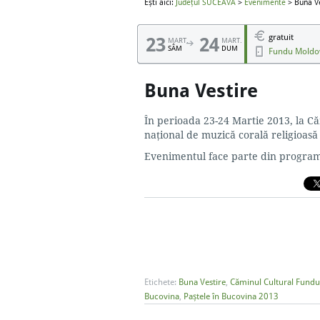
Ești aici:
Județul SUCEAVA
>
Evenimente
> Buna Ve
gratuit
23
24
MART.
MART.
SÂM
DUM
Fundu Moldo
Buna Vestire
În perioada 23-24 Martie 2013, la Că
național de muzică corală religioas
Evenimentul face parte din progra
Etichete:
Buna Vestire
,
Căminul Cultural Fund
Bucovina
,
Paștele în Bucovina 2013