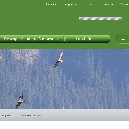
Rețea ▾
Despre noi
Echipa
Implică-te
FAQ &
Descoperă județul Suceava
Localități
ă repară smartphone-ul rapid