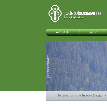
Activități
Locuri
Service-ul gsm din Suceava Glassgsm v