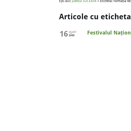
Ești aici:
Județul SUCEAVA
> Etichetă: Formația Re
Articole cu etichet
16
Festivalul Națion
MART.
SÂM