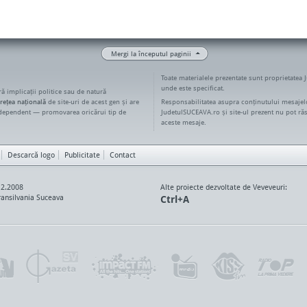
Mergi la începutul paginii
Toate materialele prezentate sunt proprietatea 
unde este specificat.
ără implicații politice sau de natură
rețea națională
de site-uri de acest gen și are
Responsabilitatea asupra conținutului mesajelo
ndependent — promovarea oricărui tip de
JudetulSUCEAVA.ro și site-ul prezent nu pot ră
aceste mesaje.
Descarcă logo
Publicitate
Contact
12.2008
Alte proiecte dezvoltate de Veveveuri:
ansilvania Suceava
Ctrl+A