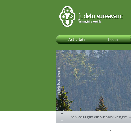
Activități
Locuri
Service-ul gsm din Suceava Glassgsm v