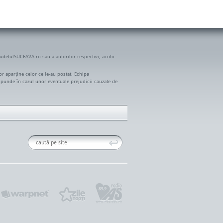
JudetulSUCEAVA.ro sau a autorilor respectivi, acolo
r aparține celor ce le-au postat. Echipa
spunde în cazul unor eventuale prejudicii cauzate de