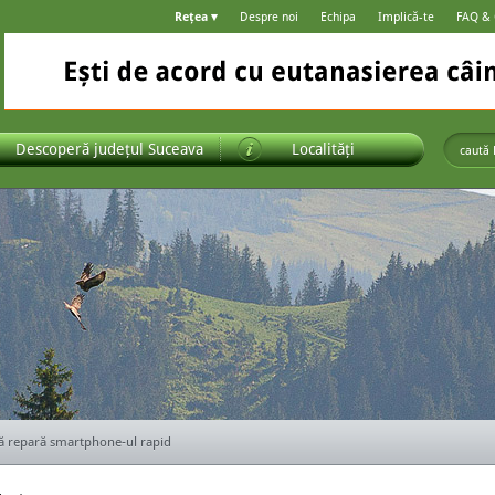
Rețea ▾
Despre noi
Echipa
Implică-te
FAQ &
Descoperă județul Suceava
Localități
ă repară smartphone-ul rapid