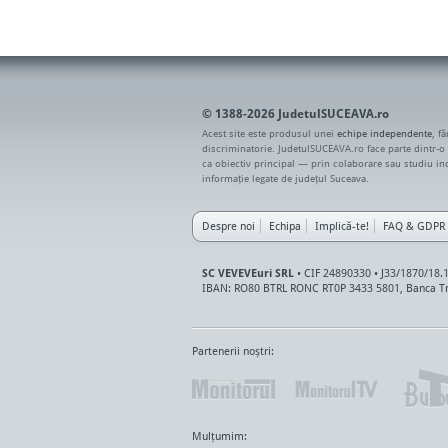
© 1388-2026 JudetulSUCEAVA.ro
Acest site este produsul unei
echipe independente
, f
discriminatorie. JudetulSUCEAVA.ro face parte dintr-o
ca obiectiv principal — prin colaborare sau studiu i
informație legate de județul Suceava.
Despre noi
Echipa
Implică-te!
FAQ & GDPR
SC VEVEVEuri SRL
• CIF 24890330 • J33/1870/18.
IBAN: RO80 BTRL RONC RT0P 3433 5801, Banca Tr
Partenerii noștri:
Mulțumim: