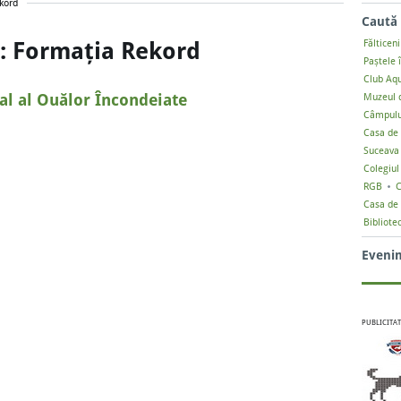
kord
Caută 
a: Formația Rekord
Fălticeni
Paștele 
Club Aq
al al Ouălor Încondeiate
Muzeul d
Câmpulu
Casa de 
Suceava
Colegiul
RGB
C
Casa de 
Bibliote
Eveni
PUBLICITAT