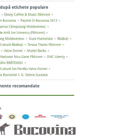
după etichete populare
Ebony Coffee & Music Fălticeni
în Bucovina
Paștele în Bucovina 2013
uarius Câmpulung Moldovenesc
e Artă Ion Irimescu (Fălticeni)
ng Moldovenesc
Gura Humorului
Rădăuți
Cultură Rădăuți
Terasa Thales Fălticeni
Vatra Dornei
Munții Rarău
 Naţional Nicu Gane Fălticeni
DNC Liberty
ălin BRĂTEANU
Cultură Ion Pardău Vatra Dornei
ca Bucovinei I. G. Sbiera Suceava
mente recomandate
E