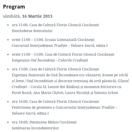
Program
sâmbătă,
16 Martie 2013
ora 11:00, Casa de Cultură Florin Gheucă Ciocănești
Deschiderea festivalului
orele 11:00 – 13:00, Școala Gimnazială Ciocănești
Concursul Interjudețean
Tradiție – Valoare Sacră
, ediția I
orele 11:00 – 13:00, Casa de Cultură Florin Gheucă Ciocănești
Simpozion
Oul Încondeiat – Culorile Credinței
ora 13:00, Casa de Cultură Florin Gheucă Ciocănești
Expoziția Națională de Ouă Încondeiate (cu vânzare),
Icoane pe sticlă
și lemn / Ouă încondeiate și decorate
(vernisaj de artă plastică),
Glasul
Credinței
– Corala Sf. Leonte din Rădăuți și momente folclorice cu
Pavel Roată, Ana Maria Chiloti, Laura Nicoliță și Simona Șcheu
ora 16:00, Casa de Cultură Florin Gheucă Ciocănești
Festivitatea de premiere a Concursului Interjudețean
Tradiție –
Valoare Sacră
, ediția I
ora 18:00, Pensiunea Melios Ciocănești
Șezătoarea încondeietorilor