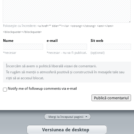
Foloseşte cu încredere:
<a href="" title=""></a> <strong></strong> <em></em>
<blockquote></blockquote>
Nume
e-mail
Sit web
*necesar
*necesar - nu va fi publicat.
(opțional)
Încercăm să avem o politică liberală vizavi de comentarii.
Te rugăm să menții o atmosferă pozitivă și constructivă în mesajele tale sau
riști să ai accesul blocat.
Notify me of followup comments via e-mail
Publică comentariul
Mergi la începutul paginii
Versiunea de desktop