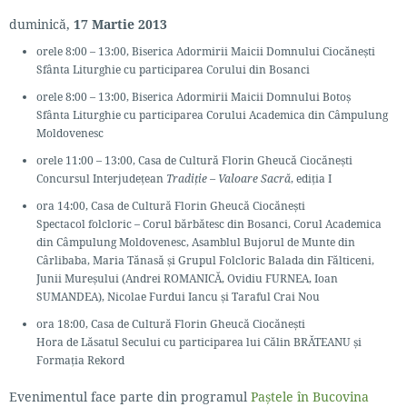
duminică,
17 Martie 2013
orele 8:00 – 13:00, Biserica Adormirii Maicii Domnului Ciocănești
Sfânta Liturghie cu participarea Corului din Bosanci
orele 8:00 – 13:00, Biserica Adormirii Maicii Domnului Botoș
Sfânta Liturghie cu participarea Corului Academica din Câmpulung
Moldovenesc
orele 11:00 – 13:00, Casa de Cultură Florin Gheucă Ciocănești
Concursul Interjudețean
Tradiție – Valoare Sacră
, ediția I
ora 14:00, Casa de Cultură Florin Gheucă Ciocănești
Spectacol folcloric – Corul bărbătesc din Bosanci, Corul Academica
din Câmpulung Moldovenesc, Asamblul Bujorul de Munte din
Cârlibaba, Maria Tănasă și Grupul Folcloric Balada din Fălticeni,
Junii Mureșului (Andrei ROMANICĂ, Ovidiu FURNEA, Ioan
SUMANDEA), Nicolae Furdui Iancu și Taraful Crai Nou
ora 18:00, Casa de Cultură Florin Gheucă Ciocănești
Hora de Lăsatul Secului cu participarea lui Călin BRĂTEANU și
Formația Rekord
Evenimentul face parte din programul
Paștele în Bucovina