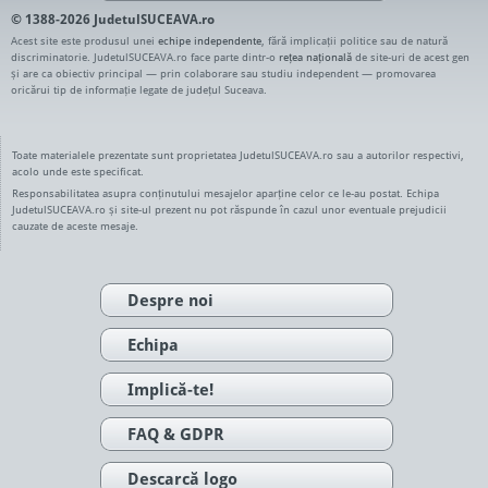
© 1388-2026 JudetulSUCEAVA.ro
Acest site este produsul unei
echipe independente
, fără implicații politice sau de natură
discriminatorie. JudetulSUCEAVA.ro face parte dintr-o
rețea națională
de site-uri de acest gen
și are ca obiectiv principal — prin colaborare sau studiu independent — promovarea
oricărui tip de informație legate de județul Suceava.
Toate materialele prezentate sunt proprietatea JudetulSUCEAVA.ro sau a autorilor respectivi,
acolo unde este specificat.
Responsabilitatea asupra conținutului mesajelor aparține celor ce le-au postat. Echipa
JudetulSUCEAVA.ro și site-ul prezent nu pot răspunde în cazul unor eventuale prejudicii
cauzate de aceste mesaje.
Despre noi
Echipa
Implică-te!
FAQ & GDPR
Descarcă logo