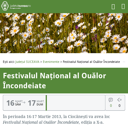
Ești aici:
Județul SUCEAVA
>
Evenimente
> Festivalul Național al Ouălor Încondeiate
Festivalul Național al Ouălor
Încondeiate
16
17
MART.
MART.
SÂM
DUM
0
0
În perioada 16-17 Martie 2013, la Ciocănești va avea loc
Festivalul Național al Ouălor Încondeiate
, ediția a X-a.