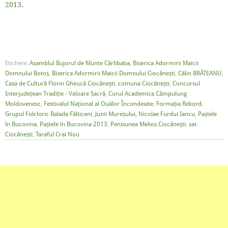
2013
.
Etichete:
Asamblul Bujorul de Munte Cârlibaba
,
Biserica Adormirii Maicii
Domnului Botoș
,
Biserica Adormirii Maicii Domnului Ciocănești
,
Călin BRĂTEANU
,
Casa de Cultură Florin Gheucă Ciocănești
,
comuna Ciocănești
,
Concursul
Interjudețean Tradiție - Valoare Sacră
,
Corul Academica Câmpulung
Moldovenesc
,
Festivalul Național al Ouălor Încondeiate
,
Formația Rekord
,
Grupul Folcloric Balada Fălticeni
,
Junii Mureșului
,
Nicolae Furdui Iancu
,
Paștele
în Bucovina
,
Paștele în Bucovina 2013
,
Pensiunea Melios Ciocănești
,
sat
Ciocănești
,
Taraful Crai Nou