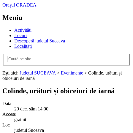
Orașul ORADEA
Meniu
Activități
Locuri
Descoperă județul Suceava
Localități
Ești aici:
Județul SUCEAVA
>
Evenimente
> Colinde, urături și
obiceiuri de iarnă
Colinde, urături și obiceiuri de iarnă
Data
29
dec.
sâm
14:00
Access
gratuit
Loc
județul Suceava