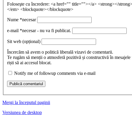
Foloseşte cu încredere:
<a href="" title=""></a> <strong></stron
</em> <blockquote></blockquote>
Nume
*necesar
e-mail
*necesar - nu va fi publicat.
Sit web
(opțional)
Încercăm să avem o politică liberală vizavi de comentarii.
Te rugăm să menții o atmosferă pozitivă și constructivă în mesajele 
riști să ai accesul blocat.
Notify me of followup comments via e-mail
Publică comentariul
Mergi la începutul paginii
Versiunea de desktop