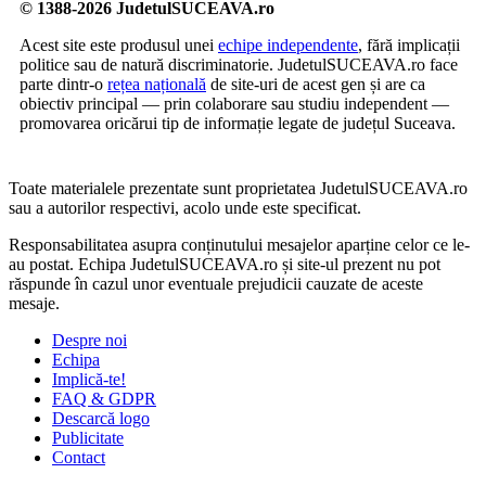
© 1388-2026 JudetulSUCEAVA.ro
Acest site este produsul unei
echipe independente
, fără implicații
politice sau de natură discriminatorie. JudetulSUCEAVA.ro face
parte dintr-o
rețea națională
de site-uri de acest gen și are ca
obiectiv principal — prin colaborare sau studiu independent —
promovarea oricărui tip de informație legate de județul Suceava.
Toate materialele prezentate sunt proprietatea JudetulSUCEAVA.ro
sau a autorilor respectivi, acolo unde este specificat.
Responsabilitatea asupra conținutului mesajelor aparține celor ce le-
au postat. Echipa JudetulSUCEAVA.ro și site-ul prezent nu pot
răspunde în cazul unor eventuale prejudicii cauzate de aceste
mesaje.
Despre noi
Echipa
Implică-te!
FAQ & GDPR
Descarcă logo
Publicitate
Contact