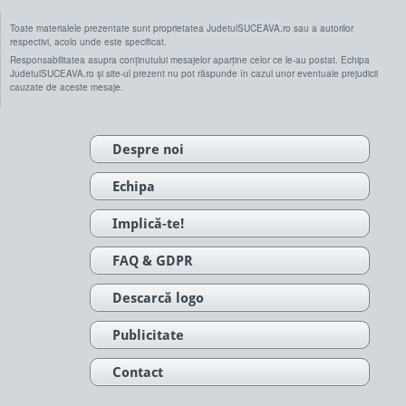
Toate materialele prezentate sunt proprietatea JudetulSUCEAVA.ro sau a autorilor
respectivi, acolo unde este specificat.
Responsabilitatea asupra conținutului mesajelor aparține celor ce le-au postat. Echipa
JudetulSUCEAVA.ro și site-ul prezent nu pot răspunde în cazul unor eventuale prejudicii
cauzate de aceste mesaje.
Despre noi
Echipa
Implică-te!
FAQ & GDPR
Descarcă logo
Publicitate
Contact