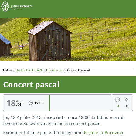
Ești aici:
Județul SUCEAVA
>
Evenimente
> Concert pascal
Concert pascal
18
APR.
12:00
JOI
0
0
Joi, 18 Aprilie 2013, începând cu ora 12:00, la Biblioteca din
Izvoarele Sucevei va avea loc un concert pascal.
Evenimentul face parte din programul
Paștele în Bucovina