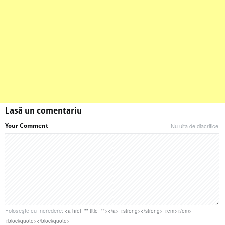
Lasă un comentariu
Your Comment
Nu uita de diacritice!
Foloseşte cu încredere:
<a href="" title=""></a> <strong></strong> <em></em>
<blockquote></blockquote>