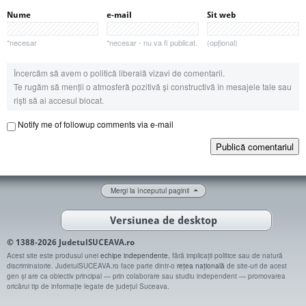
Nume
e-mail
Sit web
*necesar
*necesar - nu va fi publicat.
(opțional)
Încercăm să avem o politică liberală vizavi de comentarii.
Te rugăm să menții o atmosferă pozitivă și constructivă în mesajele tale sau
riști să ai accesul blocat.
Notify me of followup comments via e-mail
Publică comentariul
Mergi la începutul paginii
Versiunea de desktop
© 1388-2026 JudetulSUCEAVA.ro
Acest site este produsul unei
echipe independente
, fără implicații politice sau de natură
discriminatorie. JudetulSUCEAVA.ro face parte dintr-o
rețea națională
de site-uri de acest
gen și are ca obiectiv principal — prin colaborare sau studiu independent — promovarea
oricărui tip de informație legate de județul Suceava.