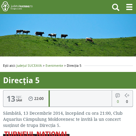
Ești aici:
Județul SUCEAVA
>
Evenimente
> Direcția 5
Direcția 5
13
DEC.
22:00
SÂM
0
0
Sâmbătă, 13 Decembrie 2014, începând cu ora 21:00, Club
Aquarius Câmpulung Moldovenesc te invită la un concert
susținut de trupa Direcția 5.