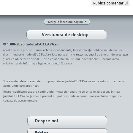
Publică comentariul
Mergi la începutul paginii
Versiunea de desktop
© 1388-2026 JudetulSUCEAVA.ro
Acest site este produsul unei
echipe independente
, fără implicații politice sau de natură
discriminatorie. JudetulSUCEAVA.ro face parte dintr-o
rețea națională
de site-uri de acest gen
și are ca obiectiv principal — prin colaborare sau studiu independent — promovarea
oricărui tip de informație legate de județul Suceava.
Toate materialele prezentate sunt proprietatea JudetulSUCEAVA.ro sau a autorilor respectivi,
acolo unde este specificat.
Responsabilitatea asupra conținutului mesajelor aparține celor ce le-au postat. Echipa
JudetulSUCEAVA.ro și site-ul prezent nu pot răspunde în cazul unor eventuale prejudicii
cauzate de aceste mesaje.
Despre noi
Echipa