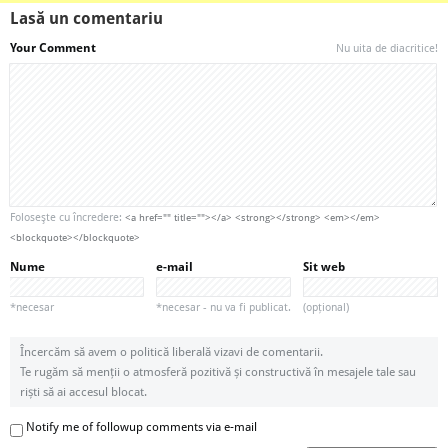
Lasă un comentariu
Your Comment
Nu uita de diacritice!
Foloseşte cu încredere:
<a href="" title=""></a> <strong></strong> <em></em>
<blockquote></blockquote>
Nume
e-mail
Sit web
*necesar
*necesar - nu va fi publicat.
(opțional)
Încercăm să avem o politică liberală vizavi de comentarii.
Te rugăm să menții o atmosferă pozitivă și constructivă în mesajele tale sau
riști să ai accesul blocat.
Notify me of followup comments via e-mail