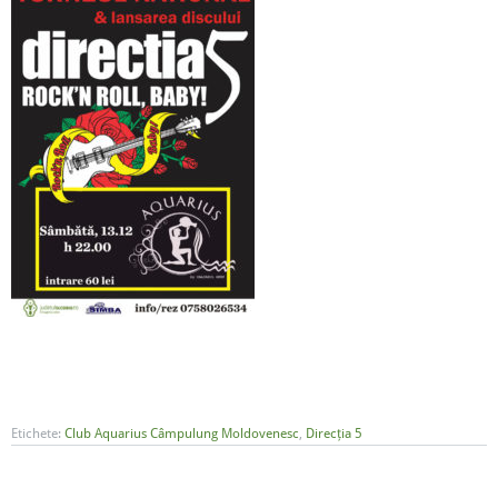
Etichete:
Club Aquarius Câmpulung Moldovenesc
,
Direcția 5