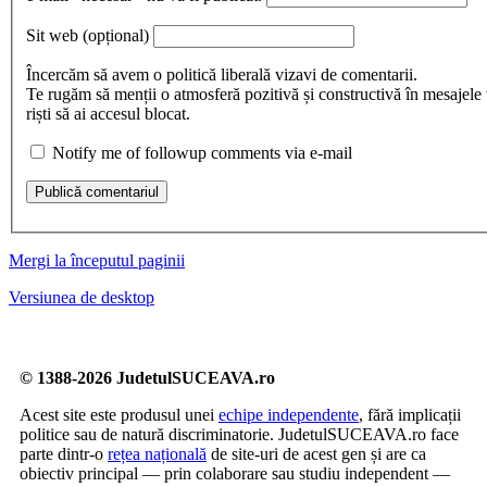
Sit web
(opțional)
Încercăm să avem o politică liberală vizavi de comentarii.
Te rugăm să menții o atmosferă pozitivă și constructivă în mesajele 
riști să ai accesul blocat.
Notify me of followup comments via e-mail
Publică comentariul
Mergi la începutul paginii
Versiunea de desktop
© 1388-2026 JudetulSUCEAVA.ro
Acest site este produsul unei
echipe independente
, fără implicații
politice sau de natură discriminatorie. JudetulSUCEAVA.ro face
parte dintr-o
rețea națională
de site-uri de acest gen și are ca
obiectiv principal — prin colaborare sau studiu independent —