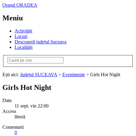
Orașul ORADEA
Meniu
Activități
Locuri
Descoperă județul Suceava
Localități
Ești aici:
Județul SUCEAVA
>
Evenimente
> Girls Hot Night
Girls Hot Night
Data
11
sept.
vin
22:00
Access
liberă
Comentarii
0