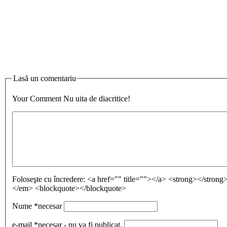
Lasă un comentariu
Your Comment
Nu uita de diacritice!
Foloseşte cu încredere:
<a href="" title=""></a> <strong></stron
</em> <blockquote></blockquote>
Nume
*necesar
e-mail
*necesar - nu va fi publicat.