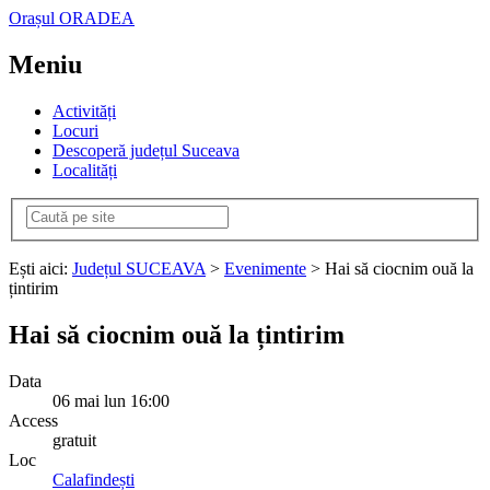
Orașul ORADEA
Meniu
Activități
Locuri
Descoperă județul Suceava
Localități
Ești aici:
Județul SUCEAVA
>
Evenimente
> Hai să ciocnim ouă la
țintirim
Hai să ciocnim ouă la țintirim
Data
06
mai
lun
16:00
Access
gratuit
Loc
Calafindești