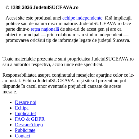
© 1388-2026 JudetulSUCEAVA.ro
Acest site este produsul unei
echipe independente
, fără implicații
politice sau de natură discriminatorie. JudetulSUCEAVA.ro face
parte dintr-o
rețea națională
de site-uri de acest gen și are ca
obiectiv principal — prin colaborare sau studiu independent —
promovarea oricărui tip de informație legate de județul Suceava.
Toate materialele prezentate sunt proprietatea JudetulSUCEAVA.ro
sau a autorilor respectivi, acolo unde este specificat.
Responsabilitatea asupra conținutului mesajelor aparține celor ce le-
au postat. Echipa JudetulSUCEAVA.ro și site-ul prezent nu pot
răspunde în cazul unor eventuale prejudicii cauzate de aceste
mesaje.
Despre noi
Echipa
Implică-te!
FAQ & GDPR
Descarcă logo
Publicitate
Contact