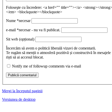
Foloseşte cu încredere:
<a href="" title=""></a> <strong></stron
</em> <blockquote></blockquote>
Nume
*necesar
e-mail
*necesar - nu va fi publicat.
Sit web
(opțional)
Încercăm să avem o politică liberală vizavi de comentarii.
Te rugăm să menții o atmosferă pozitivă și constructivă în mesajele 
riști să ai accesul blocat.
Notify me of followup comments via e-mail
Publică comentariul
Mergi la începutul paginii
Versiunea de desktop