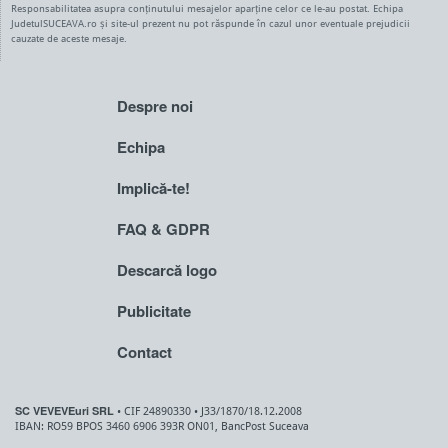
Responsabilitatea asupra conținutului mesajelor aparține celor ce le-au postat. Echipa
JudetulSUCEAVA.ro și site-ul prezent nu pot răspunde în cazul unor eventuale prejudicii
cauzate de aceste mesaje.
Despre noi
Echipa
Implică-te!
FAQ & GDPR
Descarcă logo
Publicitate
Contact
SC VEVEVEuri SRL
• CIF 24890330 • J33/1870/18.12.2008
IBAN: RO59 BPOS 3460 6906 393R ON01, BancPost Suceava