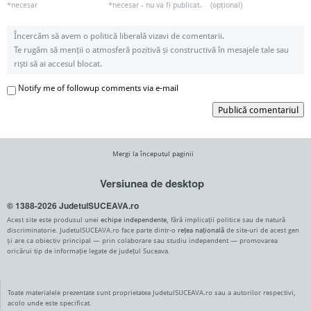
*necesar
*necesar - nu va fi publicat.
(opțional)
Încercăm să avem o politică liberală vizavi de comentarii.
Te rugăm să menții o atmosferă pozitivă și constructivă în mesajele tale sau
riști să ai accesul blocat.
Notify me of followup comments via e-mail
Publică comentariul
Mergi la începutul paginii
Versiunea de desktop
© 1388-2026 JudetulSUCEAVA.ro
Acest site este produsul unei
echipe independente
, fără implicații politice sau de natură
discriminatorie. JudetulSUCEAVA.ro face parte dintr-o
rețea națională
de site-uri de acest gen
și are ca obiectiv principal — prin colaborare sau studiu independent — promovarea
oricărui tip de informație legate de județul Suceava.
Toate materialele prezentate sunt proprietatea JudetulSUCEAVA.ro sau a autorilor respectivi,
acolo unde este specificat.