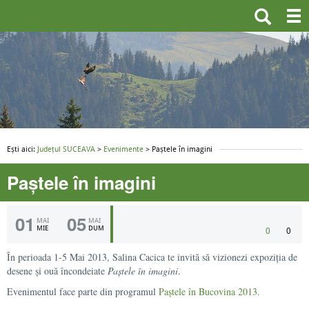
Ești aici:
Județul SUCEAVA
>
Evenimente
> Paștele în imagini
Paștele în imagini
01
05
MAI
MAI
MIE
DUM
0
0
În perioada 1-5 Mai 2013, Salina Cacica te invită să vizionezi expoziția de
desene și ouă încondeiate
Paștele în imagini
.
Evenimentul face parte din programul
Paștele în Bucovina 2013
.