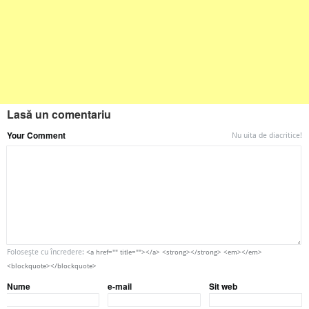
Lasă un comentariu
Your Comment
Nu uita de diacritice!
Foloseşte cu încredere:
<a href="" title=""></a> <strong></strong> <em></em>
<blockquote></blockquote>
Nume
e-mail
Sit web