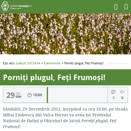
Ești aici:
Județul SUCEAVA
>
Evenimente
> Porniți plugul, Feți Frumoși!
Porniți plugul, Feți Frumoși!
29
DEC.
10:00
SÂM
0
0
Sâmbătă, 29 Decembrie 2012, începând cu ora 10:00, pe strada
Mihai Eminescu din Vatra Dornei va avea loc Festivalul
Național de Datini și Obiceiuri de Iarnă
Porniți plugul, Feți
Frumoși!
.