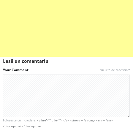
Lasă un comentariu
Your Comment
Nu uita de diacritice!
Foloseşte cu încredere:
<a href="" title=""></a> <strong></strong> <em></em>
<blockquote></blockquote>