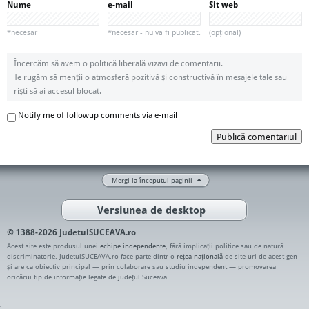
Nume
e-mail
Sit web
*necesar
*necesar - nu va fi publicat.
(opțional)
Încercăm să avem o politică liberală vizavi de comentarii.
Te rugăm să menții o atmosferă pozitivă și constructivă în mesajele tale sau
riști să ai accesul blocat.
Notify me of followup comments via e-mail
Publică comentariul
Mergi la începutul paginii
Versiunea de desktop
© 1388-2026 JudetulSUCEAVA.ro
Acest site este produsul unei
echipe independente
, fără implicații politice sau de natură
discriminatorie. JudetulSUCEAVA.ro face parte dintr-o
rețea națională
de site-uri de acest gen
și are ca obiectiv principal — prin colaborare sau studiu independent — promovarea
oricărui tip de informație legate de județul Suceava.