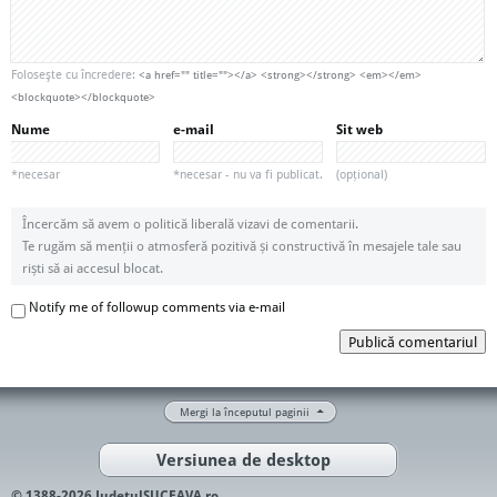
Foloseşte cu încredere:
<a href="" title=""></a> <strong></strong> <em></em>
<blockquote></blockquote>
Nume
e-mail
Sit web
*necesar
*necesar - nu va fi publicat.
(opțional)
Încercăm să avem o politică liberală vizavi de comentarii.
Te rugăm să menții o atmosferă pozitivă și constructivă în mesajele tale sau
riști să ai accesul blocat.
Notify me of followup comments via e-mail
Publică comentariul
Mergi la începutul paginii
Versiunea de desktop
© 1388-2026 JudetulSUCEAVA.ro