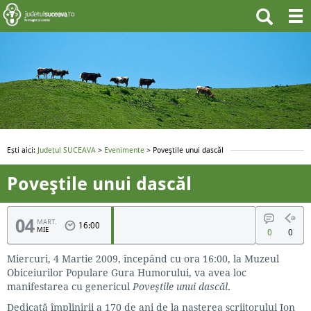
Ești aici:
Județul SUCEAVA
>
Evenimente
> Poveştile unui dascăl
Poveştile unui dascăl
04
MART.
16:00
MIE
0
0
Miercuri, 4 Martie 2009, începând cu ora 16:00, la Muzeul
Obiceiurilor Populare Gura Humorului, va avea loc
manifestarea cu genericul
Poveştile unui dascăl
.
Dedicată împlinirii a 170 de ani de la naşterea scriitorului Ion