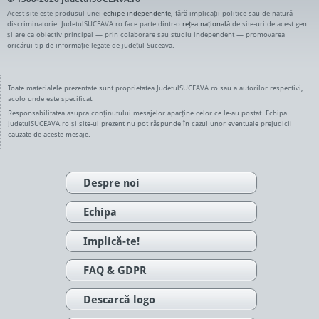
Acest site este produsul unei
echipe independente
, fără implicații politice sau de natură
discriminatorie. JudetulSUCEAVA.ro face parte dintr-o
rețea națională
de site-uri de acest gen
și are ca obiectiv principal — prin colaborare sau studiu independent — promovarea
oricărui tip de informație legate de județul Suceava.
Toate materialele prezentate sunt proprietatea JudetulSUCEAVA.ro sau a autorilor respectivi,
acolo unde este specificat.
Responsabilitatea asupra conținutului mesajelor aparține celor ce le-au postat. Echipa
JudetulSUCEAVA.ro și site-ul prezent nu pot răspunde în cazul unor eventuale prejudicii
cauzate de aceste mesaje.
Despre noi
Echipa
Implică-te!
FAQ & GDPR
Descarcă logo