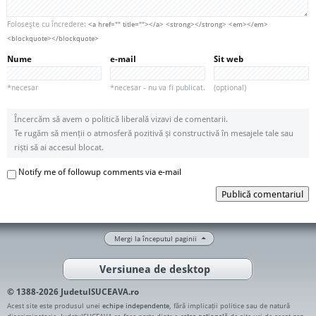
Foloseşte cu încredere:
<a href="" title=""></a> <strong></strong> <em></em>
<blockquote></blockquote>
Nume
e-mail
Sit web
*necesar
*necesar - nu va fi publicat.
(opțional)
Încercăm să avem o politică liberală vizavi de comentarii.
Te rugăm să menții o atmosferă pozitivă și constructivă în mesajele tale sau
riști să ai accesul blocat.
Notify me of followup comments via e-mail
Publică comentariul
Mergi la începutul paginii
Versiunea de desktop
© 1388-2026 JudetulSUCEAVA.ro
Acest site este produsul unei
echipe independente
, fără implicații politice sau de natură