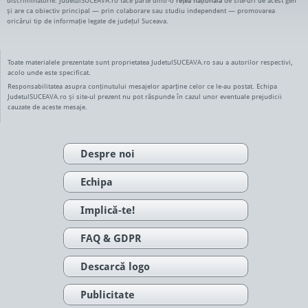
discriminatorie. JudetulSUCEAVA.ro face parte dintr-o
rețea națională
de site-uri de acest gen
și are ca obiectiv principal — prin colaborare sau studiu independent — promovarea
oricărui tip de informație legate de județul Suceava.
Toate materialele prezentate sunt proprietatea JudetulSUCEAVA.ro sau a autorilor respectivi,
acolo unde este specificat.
Responsabilitatea asupra conținutului mesajelor aparține celor ce le-au postat. Echipa
JudetulSUCEAVA.ro și site-ul prezent nu pot răspunde în cazul unor eventuale prejudicii
cauzate de aceste mesaje.
Despre noi
Echipa
Implică-te!
FAQ & GDPR
Descarcă logo
Publicitate