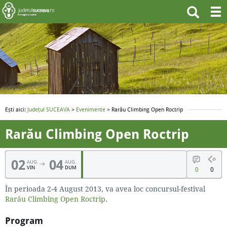
Ești aici:
Județul SUCEAVA
>
Evenimente
> Rarău Climbing Open Roctrip
Rarău Climbing Open Roctrip
02
04
AUG.
AUG.
VIN
DUM
0
0
În perioada 2-4 August 2013, va avea loc concursul-festival
Rarău Climbing Open Roctrip
.
Program