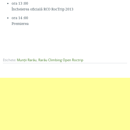
ora 13 :00
Încheierea oficială RCO RocTrip 2013
ora 14 :00
Premierea
Etichete:
Munții Rarău
,
Rarău Climbing Open Roctrip