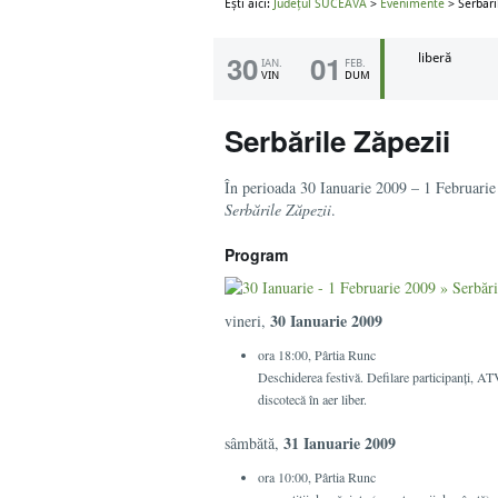
Ești aici:
Județul SUCEAVA
>
Evenimente
> Serbări
30
01
liberă
IAN.
FEB.
VIN
DUM
Serbările Zăpezii
În perioada 30 Ianuarie 2009 – 1 Februari
Serbările Zăpezii
.
Program
30 Ianuarie 2009
vineri,
ora 18:00, Pârtia Runc
Deschiderea festivă. Defilare participanţi, ATV
discotecă în aer liber.
31 Ianuarie 2009
sâmbătă,
ora 10:00, Pârtia Runc