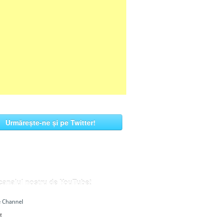
Urmărește-ne și pe Twitter!
 canalul nostru de YouTube!
 Channel
E