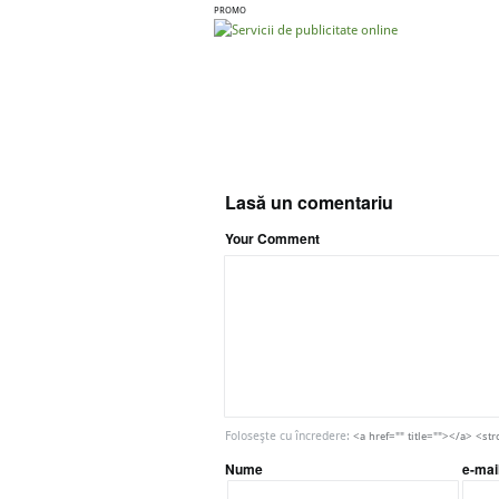
PROMO
Lasă un comentariu
Your Comment
Foloseşte cu încredere:
<a href="" title=""></a> <
Nume
e-mai