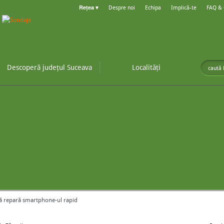
Rețea ▾
Despre noi
Echipa
Implică-te
FAQ &
Descoperă județul Suceava
Localități