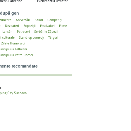
mentul anterior
Evenimentul următor
 după gen
enimente
Aniversări
Baluri
Competiții
e
Dezbateri
Expoziții
Festivaluri
Filme
Lansări
Petreceri
Serbările Zăpezii
i culturale
Stand-up comedy
Târguri
Zilele Humorului
nicipiului Fălticeni
unicipiului Vatra Dornei
mente recomandate
E