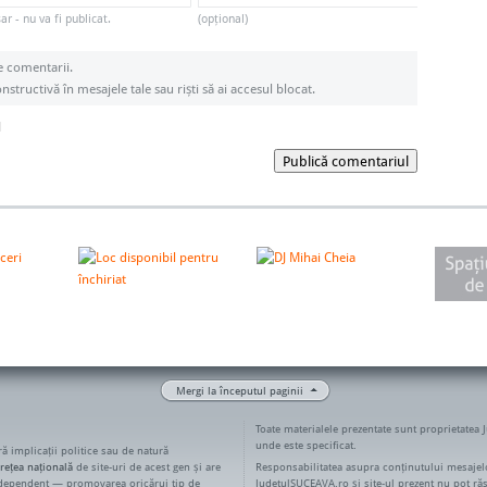
r - nu va fi publicat.
(opțional)
e comentarii.
structivă în mesajele tale sau riști să ai accesul blocat.
l
Publică comentariul
Mergi la începutul paginii
Toate materialele prezentate sunt proprietatea 
unde este specificat.
ără implicații politice sau de natură
rețea națională
de site-uri de acest gen și are
Responsabilitatea asupra conținutului mesajelo
ndependent — promovarea oricărui tip de
JudetulSUCEAVA.ro și site-ul prezent nu pot ră