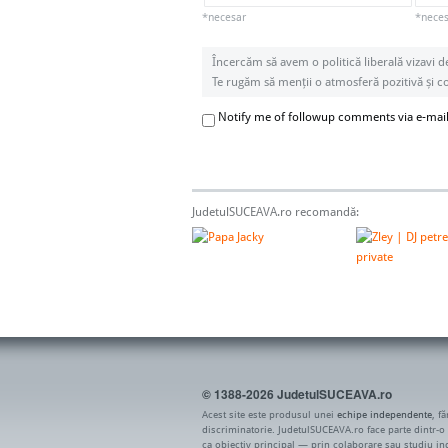
*necesar
*necesa
Încercăm să avem o politică liberală vizavi d
Te rugăm să menții o atmosferă pozitivă și con
Notify me of followup comments via e-mai
JudetulSUCEAVA.ro recomandă:
© 1388-2026 JudetulSUCEAVA.ro
Acest site este produsul unei
echipe independente
, f
discriminatorie. JudetulSUCEAVA.ro face parte dintr-o
ca obiectiv principal — prin colaborare sau studiu i