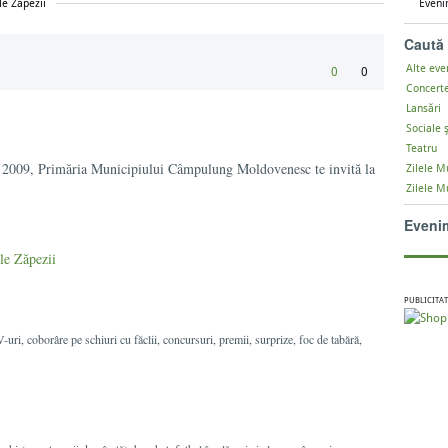
le Zăpezii
Eveni
Caută
Alte ev
0
0
Concert
Lansări
Sociale ş
Teatru
e 2009, Primăria Municipiului Câmpulung Moldovenesc te invită la
Zilele Mu
Zilele M
Eveni
PUBLICITAT
-uri, coborâre pe schiuri cu făclii, concursuri, premii, surprize, foc de tabără,