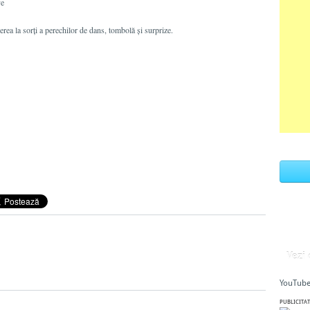
ve
rea la sorţi a perechilor de dans, tombolă şi surprize.
Vezi
YouTube
PUBLICITAT