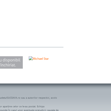
JudetulSUCEAVA.ro sau a autorilor respectivi, acolo
r aparține celor ce le-au postat. Echipa
spunde în cazul unor eventuale prejudicii cauzate de