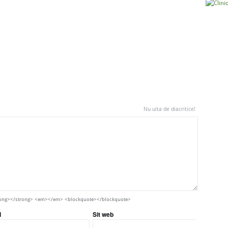
Nu uita de diacritice!
strong></strong> <em></em> <blockquote></blockquote>
l
Sit web