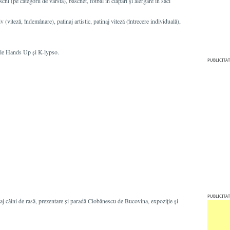
schi (pe categorii de vârstă), baschet, fotbal în clăpari şi alergare în saci
v (viteză, îndemânare), patinaj artistic, patinaj viteză (întrecere individuală),
pele Hands Up şi K-lypso.
PUBLICITAT
PUBLICITAT
j câini de rasă, prezentare şi paradă Ciobănescu de Bucovina, expoziţie şi