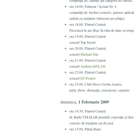
competiţii de: săniuţe (pe categorii de vârstă), 
ora 16:00, Patinoar / Şcoala Nr. 4
competiţii de: hochei (seniori), parcurs aplicati
ştafetă cu urmărire (întrecere pe echipe)
ora 18:00, Platoul Central
Discotecă în aer liber. În ritm de dans cu tru
ora 19:00, Platoul Central
concert Top Secret
ora 20:00, Platoul Central
concert
Michael Star
ora 21:00, Platoul Central
concert
Andreea BĂLAN
ora 22:00, Platoul Central
concert
DJ Project
ora 23:00, Club Disco Grotta Azurra
party show: distracţie, concursuri, surprize
1 Februarie 2009
duminica,
ora 10:30, Platoul Central
dr. Radu VELISAR prezintă: expoziţie şi dresa
concurs de tracţiune cai de rasă
ora 15:00, Pârtia Runc