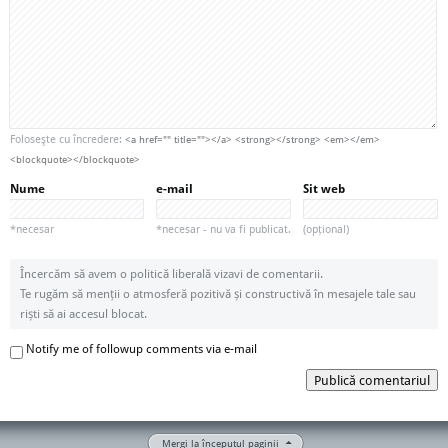
Foloseşte cu încredere:
<a href="" title=""></a> <strong></strong> <em></em>
<blockquote></blockquote>
Nume
e-mail
Sit web
*necesar
*necesar - nu va fi publicat.
(opțional)
Încercăm să avem o politică liberală vizavi de comentarii.
Te rugăm să menții o atmosferă pozitivă și constructivă în mesajele tale sau
riști să ai accesul blocat.
Notify me of followup comments via e-mail
Publică comentariul
Mergi la începutul paginii