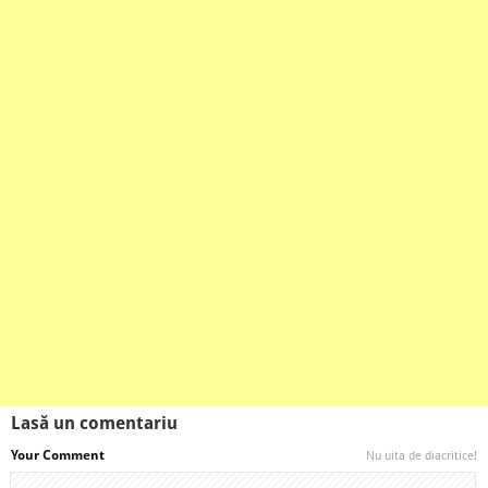
Lasă un comentariu
Your Comment
Nu uita de diacritice!