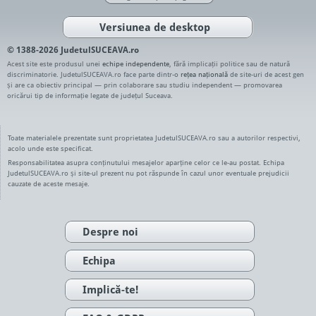
Versiunea de desktop
© 1388-2026 JudetulSUCEAVA.ro
Acest site este produsul unei
echipe independente
, fără implicații politice sau de natură
discriminatorie. JudetulSUCEAVA.ro face parte dintr-o
rețea națională
de site-uri de acest gen
și are ca obiectiv principal — prin colaborare sau studiu independent — promovarea
oricărui tip de informație legate de județul Suceava.
Toate materialele prezentate sunt proprietatea JudetulSUCEAVA.ro sau a autorilor respectivi,
acolo unde este specificat.
Responsabilitatea asupra conținutului mesajelor aparține celor ce le-au postat. Echipa
JudetulSUCEAVA.ro și site-ul prezent nu pot răspunde în cazul unor eventuale prejudicii
cauzate de aceste mesaje.
Despre noi
Echipa
Implică-te!