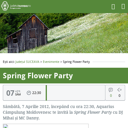
Ești aici:
Județul SUCEAVA
>
Evenimente
> Spring Flower Party
Spring Flower Party
07
APR.
22:30
SÂM
0
0
Sâmbătă, 7 Aprilie 2012, începând cu ora 22:30, Aquarius
Câmpulung Moldovenesc te invită la
Spring Flower Party
cu DJ
Mihai și MC Danny.