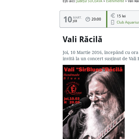
Ești aici:
Județul SUCEAVA
>
Evenimente
> Vali Răc
15 lei
10
MART.
20:00
JOI
Club Aquari
Vali Răcilă
Joi, 10 Martie 2016, începând cu or
invită la un concert susținut de Vali 