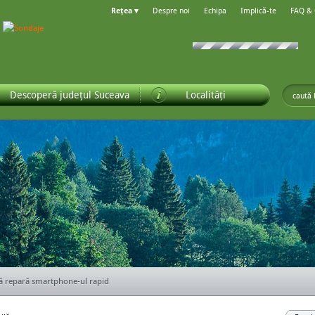
Rețea ▾
Despre noi
Echipa
Implică-te
FAQ &
Descoperă județul Suceava
Localități
ă alegi ușile pentru casa ta