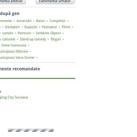
mentul anterior
Evenimentul următor
 după gen
enimente
Aniversări
Baluri
Competiții
e
Dezbateri
Expoziții
Festivaluri
Filme
Lansări
Petreceri
Serbările Zăpezii
i culturale
Stand-up comedy
Târguri
Zilele Humorului
nicipiului Fălticeni
unicipiului Vatra Dornei
mente recomandate
E