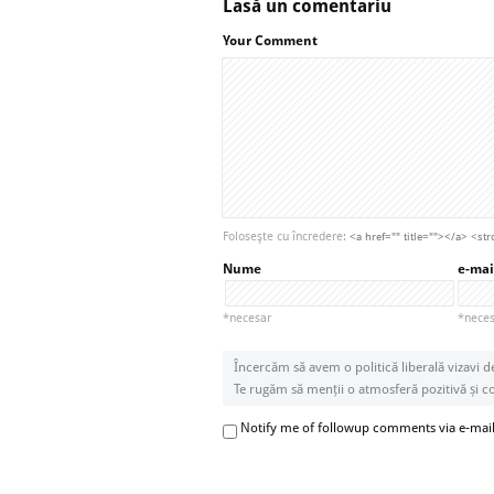
Lasă un comentariu
Your Comment
Foloseşte cu încredere:
<a href="" title=""></a> <
Nume
e-mai
*necesar
*necesa
Încercăm să avem o politică liberală vizavi d
Te rugăm să menții o atmosferă pozitivă și con
Notify me of followup comments via e-mai