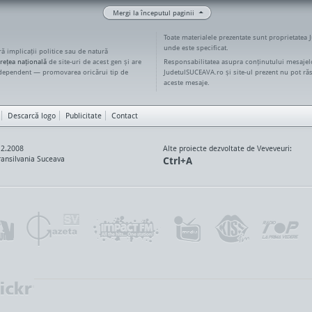
Mergi la începutul paginii
Toate materialele prezentate sunt proprietatea 
unde este specificat.
ără implicații politice sau de natură
rețea națională
de site-uri de acest gen și are
Responsabilitatea asupra conținutului mesajelo
ndependent — promovarea oricărui tip de
JudetulSUCEAVA.ro și site-ul prezent nu pot ră
aceste mesaje.
Descarcă logo
Publicitate
Contact
12.2008
Alte proiecte dezvoltate de Veveveuri:
ansilvania Suceava
Ctrl+A