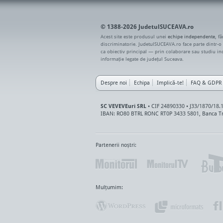
© 1388-2026 JudetulSUCEAVA.ro
Acest site este produsul unei
echipe independente
, f
discriminatorie. JudetulSUCEAVA.ro face parte dintr-o
ca obiectiv principal — prin colaborare sau studiu i
informație legate de județul Suceava.
Despre noi
Echipa
Implică-te!
FAQ & GDPR
SC VEVEVEuri SRL
• CIF 24890330 • J33/1870/18.
IBAN: RO80 BTRL RONC RT0P 3433 5801, Banca Tr
Partenerii noștri:
Mulțumim: