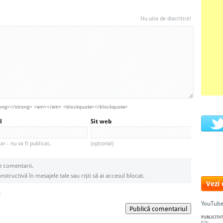
Nu uita de diacritice!
strong></strong> <em></em> <blockquote></blockquote>
l
Sit web
r - nu va fi publicat.
(opțional)
e comentarii.
structivă în mesajele tale sau riști să ai accesul blocat.
Vezi
l
YouTube
Publică comentariul
PUBLICITAT