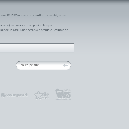
JudetulSUCEAVA.ro sau a autorilor respectivi, acolo
r aparține celor ce le-au postat. Echipa
spunde în cazul unor eventuale prejudicii cauzate de