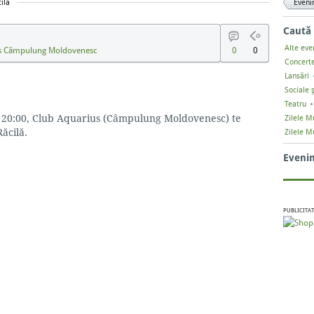
ilă
Eveni
Caută
Alte ev
us Câmpulung Moldovenesc
0
0
Concert
Lansări
Sociale ş
Teatru
a 20:00, Club Aquarius (Câmpulung Moldovenesc) te
Zilele Mu
Răcilă.
Zilele M
Eveni
PUBLICITAT