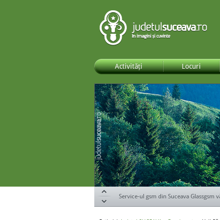
Activități
Locuri
Specialiștii de la DOR Suceava te ajută s