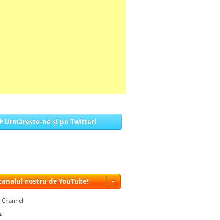
Urmărește-ne și pe Twitter!
 canalul nostru de YouTube!
 Channel
E