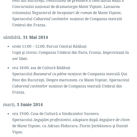
Peut din Bucureşti. Festivitatea de premiere a celei dintâi ediţii a
Concursului naţional de dramaturgie Matei Vişniec. Lansarea
volumului
Negustorul de începuturi de roman
de Matei Vişniec.
Spectacolul
Cabaretul cuvintelor
susţinut de Compania teatrală
Umbral din Franţa.
sâmbătă,
31 Mai 2014
orele 11:00 – 12:00, Parcul Central Rădăuţi
Copii şi clovni. Compania Umbral din Paris, Franţa. Improvizaţii în
aer liber.
ora 18:00, asa de Cultură Rădăuţi
Spectacolul
Buzunarul cu pâine
susţinut de Compania teatrală Qui
Peut din Bucureşti. Despre marionete, cu Matei Vişniec. Spectacolul
Cabaretul cuvintelor
susţinut de Compania teatrală Umbral din
Franţa.
marți,
3 Iunie 2014
ora 19:00, Casa de Cultură a Sindicatelor Suceava
Spectacolul
Angajăm profesionist
, adaptare după
Angajare de clovn
de Matei Vişniec, cu Adrian Păduraru, Florin Şerbănescu şi Daniel
Vişan.