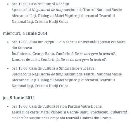
ora 19:00, Casa de Cultură Rădăuţi
Spectacolul
Negustorul de timp
susţinut de Teatrul Naţional Vasile
Alecsandri Iaşi. Dialog cu Matei Vişniec şi directorul Teatrului
Național Iaşi, Cristian Hadji Culea.
miercuri,
4 Iunie 2014
ora 12:00, Aula din corpul E din cadrul Universității Ştefan cel Mare
din Suceava
Întâlnire cu George Banu. Conferinţă
De ce mergem la teatru?
.
Lansare de carte. Conferinţă:
De ce nu mergem la teatru?
.
ora 19:00, Casa de Cultură a Sindicatelor Suceava
Spectacolul
Negustorul de timp
susţinut de Teatrul Naţional Vasile
Alecsandri Iaşi. Dialog cu Matei Vişniec şi directorul Teatrului
Național Iaşi, Cristian Hadji Culea.
joi,
5 Iunie 2014
ora 18:00, Casa de Cultură Platon Pardău Vatra Dornei
Lansări de carte: Matei Vişniec şi George Banu. Spectacolul
Cabaretul
cuvintelor
susţinut de Compania teatrală Umbral din Franţa.