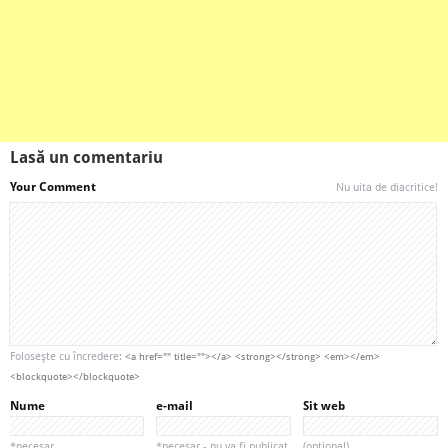
Lasă un comentariu
Your Comment
Nu uita de diacritice!
Foloseşte cu încredere:
<a href="" title=""></a> <strong></strong> <em></em>
<blockquote></blockquote>
Nume
e-mail
Sit web
*necesar
*necesar - nu va fi publicat.
(opțional)