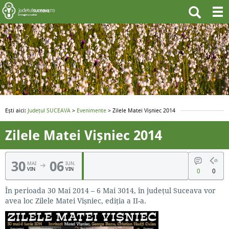
Ești aici:
Județul SUCEAVA
>
Evenimente
> Zilele Matei Vișniec 2014
Zilele Matei Vișniec 2014
30
06
MAI
IUN.
VIN
VIN
0
0
În perioada 30 Mai 2014 – 6 Mai 3014, în județul Suceava vor
avea loc Zilele Matei Vișniec, ediția a II-a.