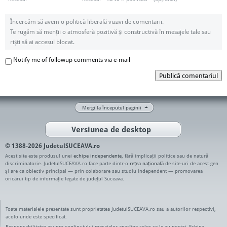
Încercăm să avem o politică liberală vizavi de comentarii.
Te rugăm să menții o atmosferă pozitivă și constructivă în mesajele tale sau
riști să ai accesul blocat.
Notify me of followup comments via e-mail
Publică comentariul
Mergi la începutul paginii
Versiunea de desktop
© 1388-2026 JudetulSUCEAVA.ro
Acest site este produsul unei
echipe independente
, fără implicații politice sau de natură
discriminatorie. JudetulSUCEAVA.ro face parte dintr-o
rețea națională
de site-uri de acest gen
și are ca obiectiv principal — prin colaborare sau studiu independent — promovarea
oricărui tip de informație legate de județul Suceava.
Toate materialele prezentate sunt proprietatea JudetulSUCEAVA.ro sau a autorilor respectivi,
acolo unde este specificat.
Responsabilitatea asupra conținutului mesajelor aparține celor ce le-au postat. Echipa