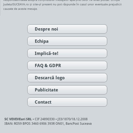
JudetulSUCEAVA.ro și site-ul prezent nu pot răspunde în cazul unor eventuale prejudicii
cauzate de aceste mesaje.
Despre noi
Echipa
Implică-te!
FAQ & GDPR
Descarcă logo
Publicitate
Contact
SC VEVEVEuri SRL
• CIF 24890330 • J33/1870/18.12.2008
IBAN: RO59 BPOS 3460 6906 393R ON01, BancPost Suceava