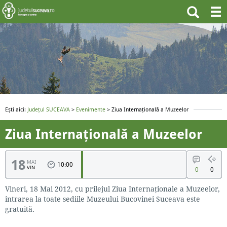
Ești aici:
Județul SUCEAVA
>
Evenimente
> Ziua Internațională a Muzeelor
Ziua Internațională a Muzeelor
18
MAI
10:00
VIN
0
0
Vineri, 18 Mai 2012, cu prilejul Ziua Internaționale a Muzeelor,
intrarea la toate sediile Muzeului Bucovinei Suceava este
gratuită.