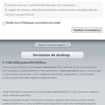
Încercăm să avem o politică liberală vizavi de comentarii.
Te rugăm să menții o atmosferă pozitivă și constructivă în mesajele tale sau
riști să ai accesul blocat.
Notify me of followup comments via e-mail
Publică comentariul
Mergi la începutul paginii
Versiunea de desktop
© 1388-2026 JudetulSUCEAVA.ro
Acest site este produsul unei
echipe independente
, fără implicații politice sau de natură
discriminatorie. JudetulSUCEAVA.ro face parte dintr-o
rețea națională
de site-uri de acest gen
și are ca obiectiv principal — prin colaborare sau studiu independent — promovarea
oricărui tip de informație legate de județul Suceava.
Toate materialele prezentate sunt proprietatea JudetulSUCEAVA.ro sau a autorilor respectivi,
acolo unde este specificat.
Responsabilitatea asupra conținutului mesajelor aparține celor ce le-au postat. Echipa
JudetulSUCEAVA.ro și site-ul prezent nu pot răspunde în cazul unor eventuale prejudicii