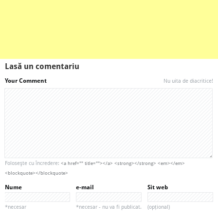
Lasă un comentariu
Your Comment
Nu uita de diacritice!
Foloseşte cu încredere:
<a href="" title=""></a> <strong></strong> <em></em>
<blockquote></blockquote>
Nume
e-mail
Sit web
*necesar
*necesar - nu va fi publicat.
(opțional)