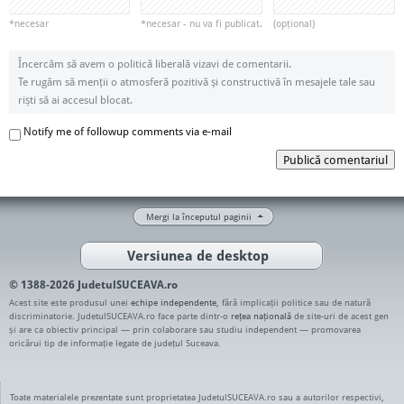
*necesar
*necesar - nu va fi publicat.
(opțional)
Încercăm să avem o politică liberală vizavi de comentarii.
Te rugăm să menții o atmosferă pozitivă și constructivă în mesajele tale sau
riști să ai accesul blocat.
Notify me of followup comments via e-mail
Publică comentariul
Mergi la începutul paginii
Versiunea de desktop
© 1388-2026 JudetulSUCEAVA.ro
Acest site este produsul unei
echipe independente
, fără implicații politice sau de natură
discriminatorie. JudetulSUCEAVA.ro face parte dintr-o
rețea națională
de site-uri de acest gen
și are ca obiectiv principal — prin colaborare sau studiu independent — promovarea
oricărui tip de informație legate de județul Suceava.
Toate materialele prezentate sunt proprietatea JudetulSUCEAVA.ro sau a autorilor respectivi,