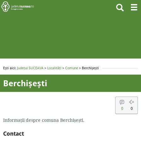
Ești aici:
Județul SUCEAVA
>
Localități
>
Comune
> Berchișești
Berchișești
0
0
Informaţii despre comuna Berchișești.
Contact