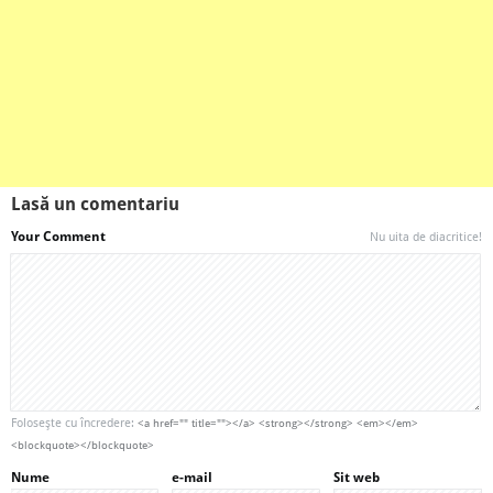
Lasă un comentariu
Your Comment
Nu uita de diacritice!
Foloseşte cu încredere:
<a href="" title=""></a> <strong></strong> <em></em>
<blockquote></blockquote>
Nume
e-mail
Sit web