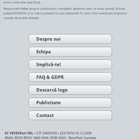
acolo unde este specificat.
Responsabilitatea asupra conținutului mesajelor aparține celor ce le-au postat. Echipa
JudetulSUCEAVA.ro și site-ul prezent nu pot răspunde în cazul unor eventuale prejudicii
cauzate de aceste mesaje.
Despre noi
Echipa
Implică-te!
FAQ & GDPR
Descarcă logo
Publicitate
Contact
SC VEVEVEuri SRL
• CIF 24890330 • J33/1870/18.12.2008
IBAN: RO59 BPOS 3460 6906 393R ON01, BancPost Suceava