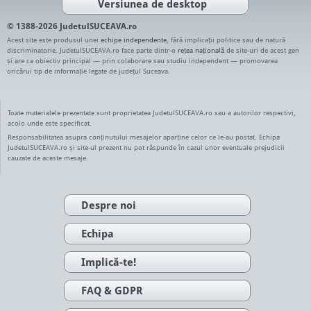
Versiunea de desktop
© 1388-2026 JudetulSUCEAVA.ro
Acest site este produsul unei
echipe independente
, fără implicații politice sau de natură
discriminatorie. JudetulSUCEAVA.ro face parte dintr-o
rețea națională
de site-uri de acest gen
și are ca obiectiv principal — prin colaborare sau studiu independent — promovarea
oricărui tip de informație legate de județul Suceava.
Toate materialele prezentate sunt proprietatea JudetulSUCEAVA.ro sau a autorilor respectivi,
acolo unde este specificat.
Responsabilitatea asupra conținutului mesajelor aparține celor ce le-au postat. Echipa
JudetulSUCEAVA.ro și site-ul prezent nu pot răspunde în cazul unor eventuale prejudicii
cauzate de aceste mesaje.
Despre noi
Echipa
Implică-te!
FAQ & GDPR