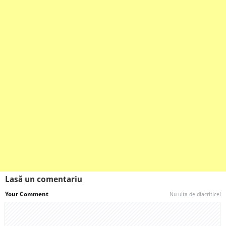
Lasă un comentariu
Your Comment
Nu uita de diacritice!