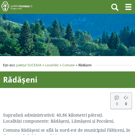
Ești aici:
Județul SUCEAVA
>
Localități
>
Comune
> Rădășeni
Rădășeni
0
0
Suprafaţă administrativă: 40,86 kilometri pătrați.
Localităţi componente: Rădăşeni, Lămăşeni și Pocoleni.
Comuna Rădăşeni se află la nord-est de municipiul Fălticeni, în