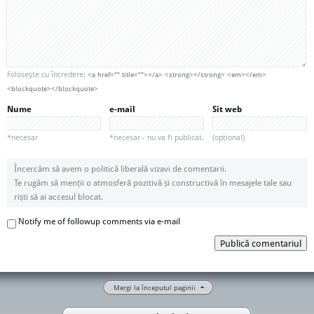
Foloseşte cu încredere:
<a href="" title=""></a> <strong></strong> <em></em>
<blockquote></blockquote>
Nume
e-mail
Sit web
*necesar
*necesar - nu va fi publicat.
(opțional)
Încercăm să avem o politică liberală vizavi de comentarii.
Te rugăm să menții o atmosferă pozitivă și constructivă în mesajele tale sau
riști să ai accesul blocat.
Notify me of followup comments via e-mail
Publică comentariul
Mergi la începutul paginii