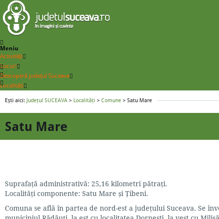
Meniu
Activități
Locuri
Descoperă județul Suceava
Localități
Ești aici:
Județul SUCEAVA
>
Localități
>
Comune
> Satu Mare
Satu Mare
Suprafaţă administrativă: 25,16 kilometri pătrați.
Localităţi componente: Satu Mare și Ţibeni.
Comuna se află în partea de nord-est a judeţului Suceava. Se înv
municipiul Rădăuţi, la est cu localitatea Dorneşti, la vest cu Milişă