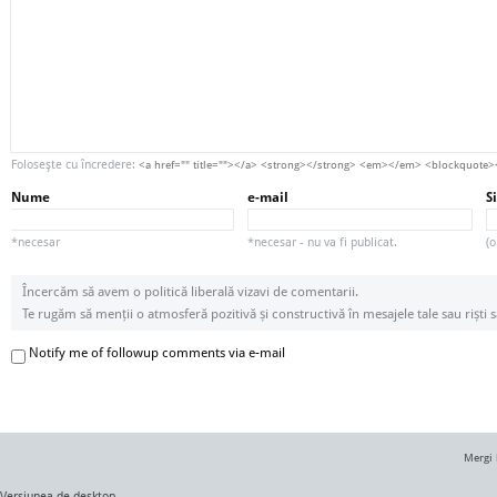
Foloseşte cu încredere:
<a href="" title=""></a> <strong></strong> <em></em> <blockquote
Nume
e-mail
S
*necesar
*necesar - nu va fi publicat.
(o
Încercăm să avem o politică liberală vizavi de comentarii.
Te rugăm să menții o atmosferă pozitivă și constructivă în mesajele tale sau riști s
Notify me of followup comments via e-mail
Mergi 
Versiunea de desktop