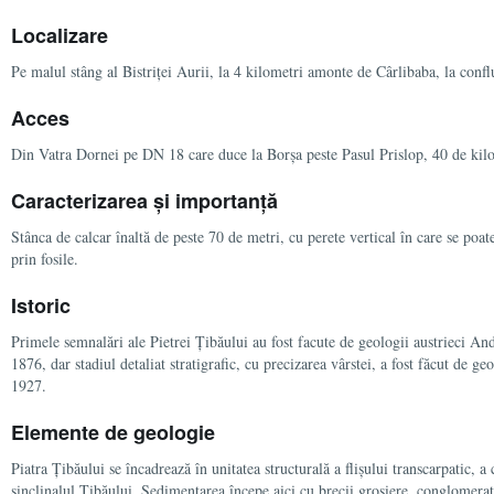
Localizare
Pe malul stâng al Bistriței Aurii, la 4 kilometri amonte de Cârlibaba, la conf
Acces
Din Vatra Dornei pe DN 18 care duce la Borșa peste Pasul Prislop, 40 de kil
Caracterizarea și importanță
Stânca de calcar înaltă de peste 70 de metri, cu perete vertical în care se poat
prin fosile.
Istoric
Primele semnalări ale Pietrei Țibăului au fost facute de geologii austrieci An
1876, dar stadiul detaliat stratigrafic, cu precizarea vârstei, a fost făcut de 
1927.
Elemente de geologie
Piatra Țibăului se încadrează în unitatea structurală a flișului transcarpatic, a 
sinclinalul Țibăului. Sedimentarea începe aici cu brecii grosiere, conglomerate