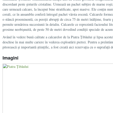
discordant peste șisturile cristaline. Urmează un pachet subțire de marne roșii,
care urmează calcare, la început bine stratificate, apoi masive. Ele conțin num
corali, ce în ansamblu conferă întregul pachet vârsta eocenă. Calcarele forme
o stâncă proeminentă, cu pereții abrupți de circa 75 de metri înălțime, foarte 
permite urmărirea succesiunii în detaliu. Calcarele ce reprezintă faciesului li
grosime neobișnuită, de peste 50 de metri dovedind condiții speciale de acum
Având în vedere bună calitate a calcarelor de la Piatra Țibăului și lipsa aceste
deschise în mai multe cariere în vederea exploatării pietrei. Pentru a preîntâmp
pitorească și importantă științific, a fost creată aici rezervația cu o suprafață 
Imagini