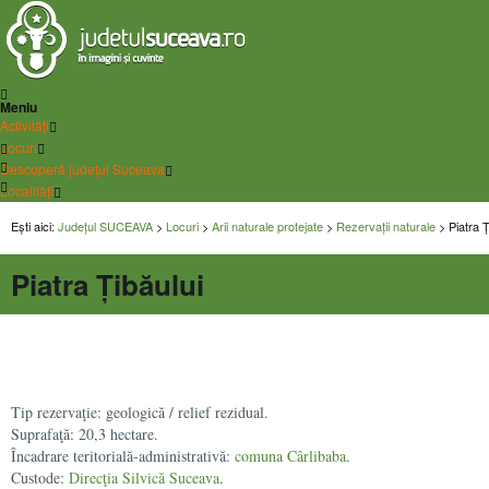
Meniu
Activități
Locuri
Descoperă județul Suceava
Localități
Ești aici:
Județul SUCEAVA
>
Locuri
>
Arii naturale protejate
>
Rezervații naturale
> Piatra Ț
Piatra Țibăului
Tip rezervaţie: geologică / relief rezidual.
Suprafaţă: 20,3 hectare.
Încadrare teritorială-administrativă:
comuna Cârlibaba
.
Custode:
Direcţia Silvică Suceava
.