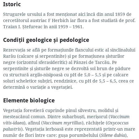
Istoric
Strugurele ursului a fost menționat aici încă din anul 1859 de
cercetătorul austriac F Herbich iar flora a fost studiată de prof.
Traian I. Ștefureac în anii 1959 – 1961.
Condiții geologice și pedologice
Rezervația se află pe formațiunile flancului estic al sinclinalului
Rarău (calcare și serpentinite) și pe formațiunea șisturilor
negre (orizontul sferasideritic) al Pânzei de Tarcău. Pe
serpentinite și șisturile negre se dezvoltă sol brun de pădure
cu structură argilo-nisipoasă cu pH de 5,0 – 5,5 și pe calcare
soluri scheletice subțiri, rendzinice, cu pH de 5,5 – 6,5, ceea ce
determină o variație a vegetației.
Elemente biologice
Vegetația forestieră cuprinde pinul silvestru, molidul și
mesteacănul comun. Dintre subarbuști, merișorul (
Vaccinum
vitis-idaea
), afinul (
Vaccinum myrtillus
), răchițele (
Oxycoccus
palustris
). Vegetația ierboasă este reprezentată printr-un mare
număr de flori între care: gușa porumbelului (
Silene dubia
),