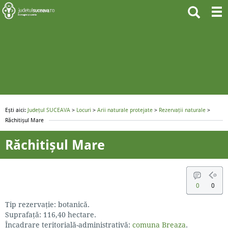
Ești aici:
Județul SUCEAVA
>
Locuri
>
Arii naturale protejate
>
Rezervații naturale
>
Răchitișul Mare
Răchitișul Mare
0
0
Tip rezervaţie: botanică.
Suprafaţă: 116,40 hectare.
Încadrare teritorială-administrativă:
comuna Breaza
.