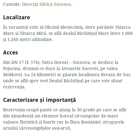
Custode:
Direcția Silvică Suceava
.
Localizare
În versantul estic al Obcinii Mestecăniș, între pârâiele Tătarca
Mare și Tătarca Mică, se află dealul Răchitișul Mare între 1.000
și 1.260 metri altitudine.
Acces
Din DN 17 (E 576), Vatra Dornei – Suceava, se desface la
Pojorâta, drumul ce duce la Izvoarele Sucevei, pe valea
Moldovei. La 24 kilometri se găsește localitatea Breaza de Sus,
unde se află spre vest Dealul Răchitișul pe care este situat
rezervația.
Caracterizare și importanță
Rezervația ocupă pante ce ajung la 30 grade pe care se află
din abundență un element boreal circumpolar de mare
valoare floristică și foarte rar în flora României: strugurele
ursului (
Arctostaphylos uva-ursi
).