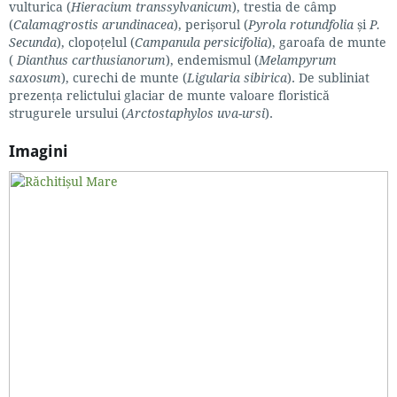
vulturica (
Hieracium transsylvanicum
), trestia de câmp
(
Calamagrostis arundinacea
), perișorul (
Pyrola rotundfolia
și
P.
Secunda
), clopoțelul (
Campanula persicifolia
), garoafa de munte
(
Dianthus carthusianorum
), endemismul (
Melampyrum
saxosum
), curechi de munte (
Ligularia sibirica
). De subliniat
prezența relictului glaciar de munte valoare floristică
strugurele ursului (
Arctostaphylos uva-ursi
).
Imagini