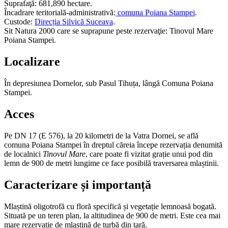
Suprafaţă: 681,890 hectare.
Încadrare teritorială-administrativă:
comuna Poiana Stampei
.
Custode:
Direcția Silvică Suceava
.
Sit Natura 2000 care se suprapune peste rezervaţie: Tinovul Mare
Poiana Stampei.
Localizare
În depresiunea Dornelor, sub Pasul Tihuța, lângă Comuna Poiana
Stampei.
Acces
Pe DN 17 (E 576), la 20 kilometri de la Vatra Dornei, se află
comuna Poiana Stampei în dreptul căreia începe rezervația denumită
de localnici
Tinovul Mare
, care poate fi vizitat grație unui pod din
lemn de 900 de metri lungime ce face posibilă traversarea mlaștinii.
Caracterizare și importanță
Mlaștină oligotrofă cu floră specifică și vegetație lemnoasă bogată.
Situată pe un teren plan, la altitudinea de 900 de metri. Este cea mai
mare rezervație de mlaștină de turbă din țară.