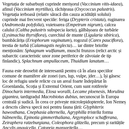
Vegetația de subarbuști cuprinde merișorul (
Vaccinium vitis-idaea
),
afinul (
Vaccinium myrtillus
), răchițeaua (
Oxycoccus palustris
).
Vegetația ierboasă (relativ săracă din cauza acidității solului)
cuprinde mai frecvent speciile: feriga (
Drypterix cristata
), ruginarea
(
Andromeda polyfolia
), vuietoarea (
Empetrum nigrum
), calcea
calului (
Caltha palustris
subspecia
laeta
), gălbășoara de turbărie
(
Lysimachia thyrsiflora
), curechiul de munte (
Ligularia sibirica
),
bumbăcărița (
Eriophorum vaginatum
), rogozul (
Carex pauciflora
),
trestia de turbă (
Calamagstis neglecta
)… iar dintre briofite
menționăm:
Sphagnum wulfianum
, muschi frunzos (relict arctic și
subarctic caracteristic unor zone periferice de zăvoiaie de tip
finlandic),
Splachnum ampullaceum
,
Thuidium lanatum
…
Fauna este deosebit de interesantă pentru că în afara speciilor
comune de mamifere ale zonei (urs, lup, vulpe, jder…), își găsesc
loc de refugiu unele relicte cu un areal foarte îndepărtat în
Groenlanda, Scoția și Extremul Orient, cum sunt rotiferele
Dinocharis intermedia
,
Elosa woralli
,
Lecame ploenesis
,
Morulina
gigantea
, tardigradul
Macrobiotus dubius
, necunoscut în Europa
centrală și sudică. În ceea ce privește microlepidopterele, Ion Nemeș
a descris câteva specii noi pentru fauna țării:
Glyphiterix
hawosthana
,
Cnephasia alternella
,
Agryphilla tristella
forma
hübnerella
,
Epinotia gimmerthaliana
,
Argyroploce schafferana
,
Zeiraphera ratzeburgiana
,
Coleophora glitzella
, precum și raritățile
Ancylis anguicella
,
Catopria margaritella
…