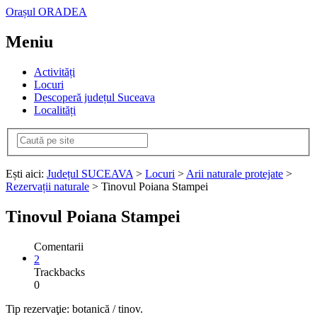
Orașul ORADEA
Meniu
Activități
Locuri
Descoperă județul Suceava
Localități
Ești aici:
Județul SUCEAVA
>
Locuri
>
Arii naturale protejate
>
Rezervații naturale
> Tinovul Poiana Stampei
Tinovul Poiana Stampei
Comentarii
2
Trackbacks
0
Tip rezervaţie: botanică / tinov.