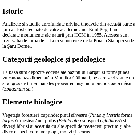
Istoric
Analizele și studiile aprofundate privind tinoavele din această parte a
țării au fost efectuate de către academicianul Emil Pop, fiind
declarate monumente ale naturii prin HCM în 1955. Acestea sunt
rezervația de turbă de la Luci și tinoavele de la Poiana Stampei și de
la Șaru Dornei.
Categorii geologice și pedologice
La bază sunt depozite eocene ale bazinului Bârgău și formațiunea
vulcanogen-sedimentară a Munților Călimani, pe care se dispune un
strat gros de turbă mai ales pe seama mușchiului arctic coada mâșii
(
Sphagnum sp.
).
Elemente biologice
Vegetația forestieră cuprinde: pinul silvestru (
Pinus sylvestris
forma
turfosa
), mesteacănul pufos (
Betula alba
subspecia
glutinosa
) și
diverși hibrizi ai acestuia cu alte specii de mesteceni precum și alte
diverse specii comune: plopi, molizi și scoruș.