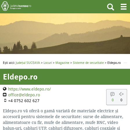
Ești aici:
Județul SUCEAVA
>
Locuri
>
Magazine
>
Sisteme de securitate
> Eldepo.ro
Eldepo.ro
https://www.eldepo.ro/
office@eldepo.ro
0
0
+4 0752 602 627
Eldepo.ro vă oferă o gamă variată de materiale electrice și
accesorii pentru sistemele de securitate: surse de alimentare,
alimentatoare cu fir, mufe de alimentare, mufe BNC, video
balun-uri, cabluri UTP, cabluri difuzoare, cabluri coaxiale și