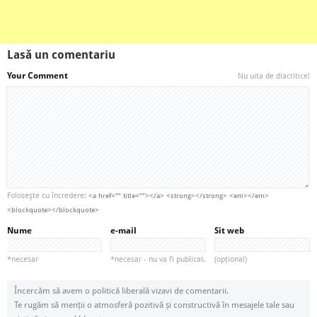
Lasă un comentariu
Your Comment
Nu uita de diacritice!
Foloseşte cu încredere:
<a href="" title=""></a> <strong></strong> <em></em>
<blockquote></blockquote>
Nume
e-mail
Sit web
*necesar
*necesar - nu va fi publicat.
(opțional)
Încercăm să avem o politică liberală vizavi de comentarii.
Te rugăm să menții o atmosferă pozitivă și constructivă în mesajele tale sau