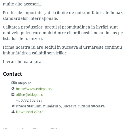
multe alte accesorii.
Produsele importate și distribuite de noi sunt fabricate în baza
standardelor internaționale.
Calitatea produselor, prețul și promtitudinea în livrări sunt
motivele petru care mulți dintre clienții noștri ne-au inclus pe
lista lor de furnizori.
Firma noastra își are sediul în Suceava și urmărește continuu
îmbunătățirea calității serviciilor.
Livrări în toata țara.
Contact
Eldepo.ro
https://www.eldepo.ro/
office@eldepo.ro
+4 0752 602 627
strada Stațiunii, numărul 5
, Suceava, județul Suceava
Download vCard