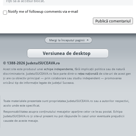
riști să ai accesul blocat.
Notify me of followup comments via e-mail
Publică comentariul
Mergi la începutul paginii
Versiunea de desktop
© 1388-2026 JudetulSUCEAVA.ro
Acest site este produsul unei
echipe independente
, fără implicații politice sau de natură
discriminatorie. JudetulSUCEAVA.ro face parte dintr-o
rețea națională
de site-uri de acest gen
și are ca obiectiv principal — prin colaborare sau studiu independent — promovarea
oricărui tip de informație legate de județul Suceava.
Toate materialele prezentate sunt proprietatea JudetulSUCEAVA.ro sau a autorilor respectivi,
acolo unde este specificat.
Responsabilitatea asupra conținutului mesajelor aparține celor ce le-au postat. Echipa
JudetulSUCEAVA.ro și site-ul prezent nu pot răspunde în cazul unor eventuale prejudicii
cauzate de aceste mesaje.