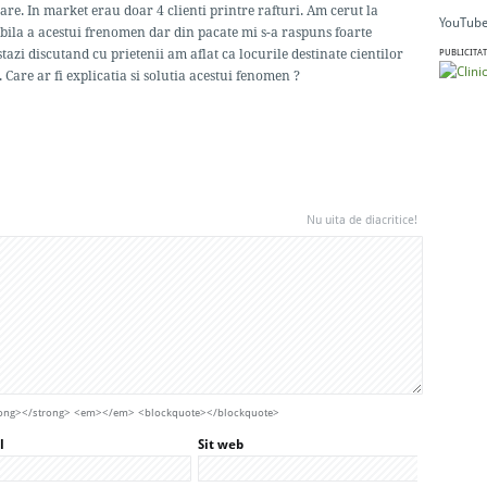
are. In market erau doar 4 clienti printre rafturi. Am cerut la
YouTube
ibila a acestui frenomen dar din pacate mi s-a raspuns foarte
stazi discutand cu prietenii am aflat ca locurile destinate cientilor
PUBLICITAT
Care ar fi explicatia si solutia acestui fenomen ?
Nu uita de diacritice!
strong></strong> <em></em> <blockquote></blockquote>
l
Sit web