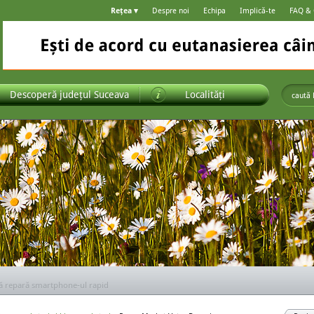
Rețea ▾
Despre noi
Echipa
Implică-te
FAQ &
Descoperă județul Suceava
Localități
ă alegi ușile pentru casa ta