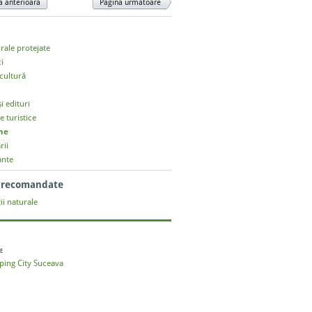
a anterioară
Pagina următoare
urale protejate
ci
cultură
și edituri
e turistice
ne
rii
ante
i recomandate
ii naturale
E