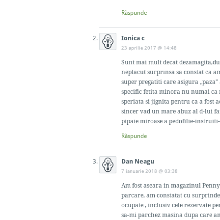
Răspunde
Ionica c
23 aprilie 2017 @ 14:48
Sunt mai mult decat dezamagita,dup
neplacut surprinsa sa constat ca am
super pregatiti care asigura „paza” 
specific fetita minora nu numai ca n
speriata si jignita pentru ca a fost
sincer vad un mare abuz al d-lui fara
pipaie miroase a pedofilie-instruiti
Răspunde
Dan Neagu
7 ianuarie 2018 @ 03:38
Am fost aseara in magazinul Penny 
parcare, am constatat cu surprinder
ocupate , inclusiv cele rezervate p
sa-mi parchez masina dupa care am