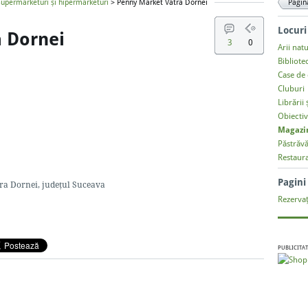
Supermarketuri și hipermarketuri
> Penny Market Vatra Dornei
Pagin
Locuri
 Dornei
3
0
Arii nat
Bibliote
Case de 
Cluburi
Librării 
Obiectiv
Magazi
Păstrăvă
Restaur
Pagin
tra Dornei, județul Suceava
Rezervaț
PUBLICITAT