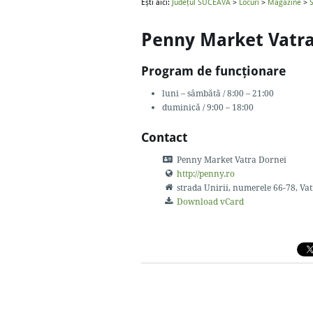
Ești aici:
Județul SUCEAVA
>
Locuri
>
Magazine
>
Penny Market Vatra
Program de funcționare
luni – sâmbătă / 8:00 – 21:00
duminică / 9:00 – 18:00
Contact
Penny Market Vatra Dornei
http://penny.ro
strada Unirii, numerele 66-78
, Va
Download vCard