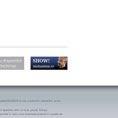
JudetulSUCEAVA.ro sau a autorilor respectivi, acolo
r aparține celor ce le-au postat. Echipa
spunde în cazul unor eventuale prejudicii cauzate de