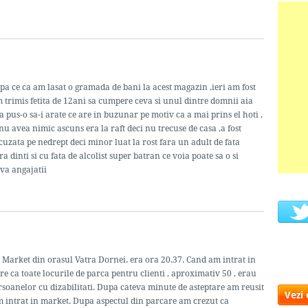
a ce ca am lasat o gramada de bani la acest magazin ,ieri am fost
 trimis fetita de 12ani sa cumpere ceva si unul dintre domnii aia
a pus-o sa-i arate ce are in buzunar pe motiv ca a mai prins el hoti ,
u avea nimic ascuns era la raft deci nu trecuse de casa ,a fost
 acuzata pe nedrept deci minor luat la rost fara un adult de fata
 dinti si cu fata de alcolist super batran ce voia poate sa o si
-va angajatii
Market din orasul Vatra Dornei. era ora 20.37. Cand am intrat in
e ca toate locurile de parca pentru clienti , aproximativ 50 , erau
ersoanelor cu dizabilitati. Dupa cateva minute de asteptare am reusit
Vezi
 intrat in market. Dupa aspectul din parcare am crezut ca