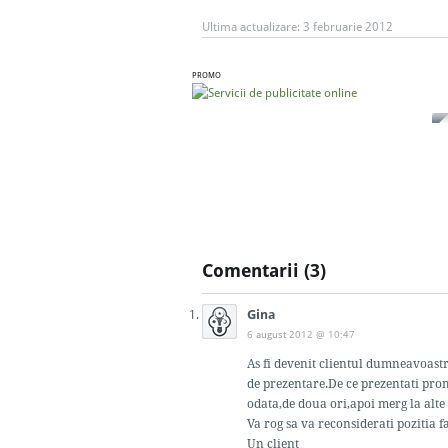
Ultima actualizare:
3 februarie 2012
PROMO
Comentarii (3)
Gina
6 august 2012 @ 10:47
As fi devenit clientul dumneavoastra
de prezentare.De ce prezentati prom
odata,de doua ori,apoi merg la alt
Va rog sa va reconsiderati pozitia 
Un client