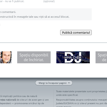
r - nu va fi publicat.
(opțional)
e comentarii.
structivă în mesajele tale sau riști să ai accesul blocat.
l
Publică comentariul
Mergi la începutul paginii
Toate materialele prezentate sunt proprietatea 
unde este specificat.
ără implicații politice sau de natură
rețea națională
de site-uri de acest gen și are
Responsabilitatea asupra conținutului mesajelo
ndependent — promovarea oricărui tip de
JudetulSUCEAVA.ro și site-ul prezent nu pot ră
aceste mesaje.