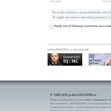
*necesar
*necesa
Încercăm să avem o politică liberală vizavi d
Te rugăm să menții o atmosferă pozitivă și con
Notify me of followup comments via e-mai
JudetulSUCEAVA.ro recomandă:
© 1388-2026 JudetulSUCEAVA.ro
Acest site este produsul unei
echipe independente
, f
discriminatorie. JudetulSUCEAVA.ro face parte dintr-o
ca obiectiv principal — prin colaborare sau studiu i
informație legate de județul Suceava.