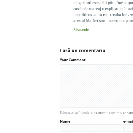
magazinul este arhi plin. Dar stupo
casele de marcaj o explicatie plauz
nepoliticos ca nu este treaba lor . A
acestui Market sunt mereu ocupate. 
Răspunde
Lasă un comentariu
Your Comment
Foloseşte cu încredere:
<a href="" title=""></a> <
Nume
e-mai