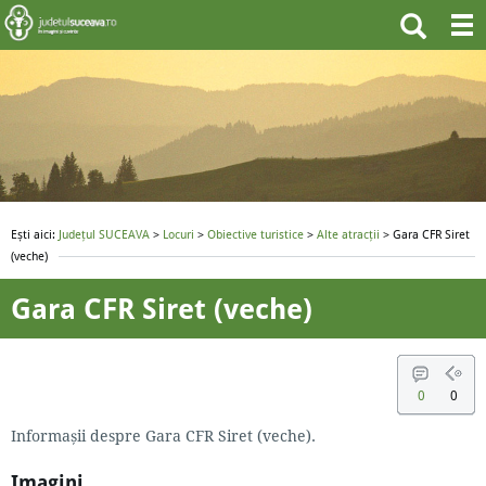
Ești aici:
Județul SUCEAVA
>
Locuri
>
Obiective turistice
>
Alte atracții
> Gara CFR Siret
(veche)
Gara CFR Siret (veche)
0
0
Informașii despre Gara CFR Siret (veche).
Imagini