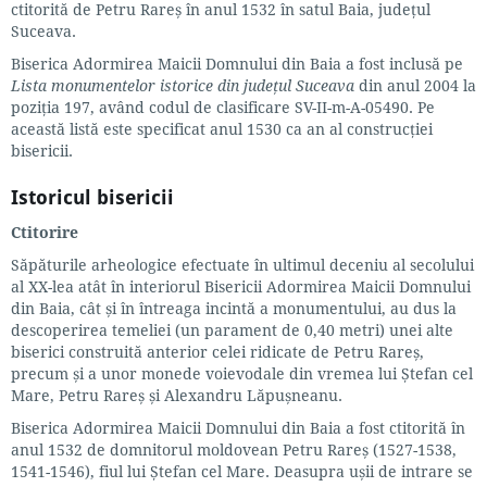
ctitorită de Petru Rareș în anul 1532 în satul Baia, județul
Suceava.
Biserica Adormirea Maicii Domnului din Baia a fost inclusă pe
Lista monumentelor istorice din județul Suceava
din anul 2004 la
poziția 197, având codul de clasificare SV-II-m-A-05490. Pe
această listă este specificat anul 1530 ca an al construcției
bisericii.
Istoricul bisericii
Ctitorire
Săpăturile arheologice efectuate în ultimul deceniu al secolului
al XX-lea atât în interiorul Bisericii Adormirea Maicii Domnului
din Baia, cât și în întreaga incintă a monumentului, au dus la
descoperirea temeliei (un parament de 0,40 metri) unei alte
biserici construită anterior celei ridicate de Petru Rareș,
precum și a unor monede voievodale din vremea lui Ștefan cel
Mare, Petru Rareș și Alexandru Lăpușneanu.
Biserica Adormirea Maicii Domnului din Baia a fost ctitorită în
anul 1532 de domnitorul moldovean Petru Rareș (1527-1538,
1541-1546), fiul lui Ștefan cel Mare. Deasupra ușii de intrare se