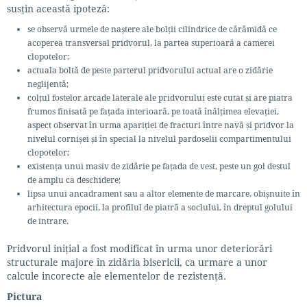
susțin această ipoteză:
se observă urmele de naștere ale bolții cilindrice de cărămidă ce
acoperea transversal pridvorul, la partea superioară a camerei
clopotelor;
actuala boltă de peste parterul pridvorului actual are o zidărie
neglijentă;
colțul fostelor arcade laterale ale pridvorului este cutat și are piatra
frumos finisată pe fațada interioară, pe toată înălțimea elevației,
aspect observat în urma apariției de fracturi între navă și pridvor la
nivelul cornișei și în special la nivelul pardoselii compartimentului
clopotelor;
existența unui masiv de zidărie pe fațada de vest, peste un gol destul
de amplu ca deschidere;
lipsa unui ancadrament sau a altor elemente de marcare, obișnuite în
arhitectura epocii, la profilul de piatră a soclului, în dreptul golului
de intrare.
Pridvorul inițial a fost modificat în urma unor deteriorări
structurale majore în zidăria bisericii, ca urmare a unor
calcule incorecte ale elementelor de rezistență.
Pictura