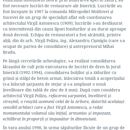
fost necesare lucrări de restaurare ale bisericii. Lucrările au
fost începute în 1987 la comanda Mitropoliei Moldovei și
Sucevei de un grup de specialiști aflat sub coordonarea
arhitectului Virgil Antonescu (1909); lucrările s-au desfășurat
cu intermitență din cauza lipsei fondurilor și au durat aproape
două decenii. Echipa de restauratori a fost alcătuită, printre
alții, din dr.arh. Virgil Polizu, ing. Alexandru Cișmigiu (care s-a
ocupat de partea de consolidare) și antreprenorul Mihai
Bradu.
Pe lângă cercetările arheologice, s-a realizat consolidarea
lăcașului de cult prin executarea de lucrări de dren în jurul
bisericii (1992-1994), consolidarea bolților și a zidurilor cu
grinzi și stâlpi de beton armat, înlocuirea totală a acoperișului
(s-a înlocuit șarpanta de stejar și s-a amplasat o nouă
învelitoare din tablă de zinc de 8 mm). După cum considera
arhitectul Virgil Polizu,
refacerea șarpantei, învelitorii și
streșinii, o reușită asemeni celei de la Arbore, datorită aceluiași
sensibil arhitect care a fost Virgil Antonescu, a redat
monumentului volumul său inițial, armonios și impozant,
echilibrat în proporții și impunător în dimensiuni
.
În vara anului 1998, în urma săpăturilor făcute de un grup de