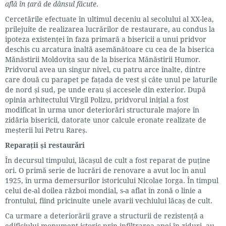
află în țară de dânsul făcute
.
Cercetările efectuate în ultimul deceniu al secolului al XX-lea,
prilejuite de realizarea lucrărilor de restaurare, au condus la
ipoteza existenței în faza primară a bisericii a unui pridvor
deschis cu arcatura înaltă asemănătoare cu cea de la biserica
Mănăstirii Moldovița sau de la biserica Mănăstirii Humor.
Pridvorul avea un singur nivel, cu patru arce înalte, dintre
care două cu parapet pe fațada de vest și câte unul pe laturile
de nord și sud, pe unde erau și accesele din exterior. După
opinia arhitectului Virgil Polizu, pridvorul inițial a fost
modificat în urma unor deteriorări structurale majore în
zidăria bisericii, datorate unor calcule eronate realizate de
meșterii lui Petru Rareș.
Reparații și restaurări
În decursul timpului, lăcașul de cult a fost reparat de puține
ori. O primă serie de lucrări de renovare a avut loc în anul
1925, în urma demersurilor istoricului Nicolae Iorga. În timpul
celui de-al doilea război mondial, s-a aflat în zonă o linie a
frontului, fiind pricinuite unele avarii vechiului lăcaș de cult.
Ca urmare a deteriorării grave a structurii de rezistență a
edificiului monument istoric prin infiltrarea apei în ziduri, au