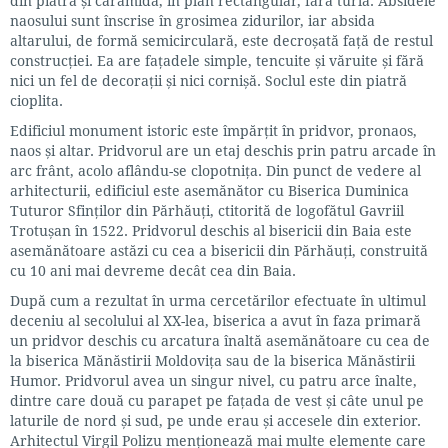
din piatră și cărămidă, în plan rectangular, fără turlă. Absidele
naosului sunt înscrise în grosimea zidurilor, iar absida
altarului, de formă semicirculară, este decroșată față de restul
construcției. Ea are fațadele simple, tencuite și văruite și fără
nici un fel de decorații și nici cornișă. Soclul este din piatră
cioplita.
Edificiul monument istoric este împărțit în pridvor, pronaos,
naos și altar. Pridvorul are un etaj deschis prin patru arcade în
arc frânt, acolo aflându-se clopotnița. Din punct de vedere al
arhitecturii, edificiul este asemănător cu Biserica Duminica
Tuturor Sfinților din Părhăuți, ctitorită de logofătul Gavriil
Trotușan în 1522. Pridvorul deschis al bisericii din Baia este
asemănătoare astăzi cu cea a bisericii din Părhăuți, construită
cu 10 ani mai devreme decât cea din Baia.
După cum a rezultat în urma cercetărilor efectuate în ultimul
deceniu al secolului al XX-lea, biserica a avut în faza primară
un pridvor deschis cu arcatura înaltă asemănătoare cu cea de
la biserica Mănăstirii Moldovița sau de la biserica Mănăstirii
Humor. Pridvorul avea un singur nivel, cu patru arce înalte,
dintre care două cu parapet pe fațada de vest și câte unul pe
laturile de nord și sud, pe unde erau și accesele din exterior.
Arhitectul Virgil Polizu menționează mai multe elemente care