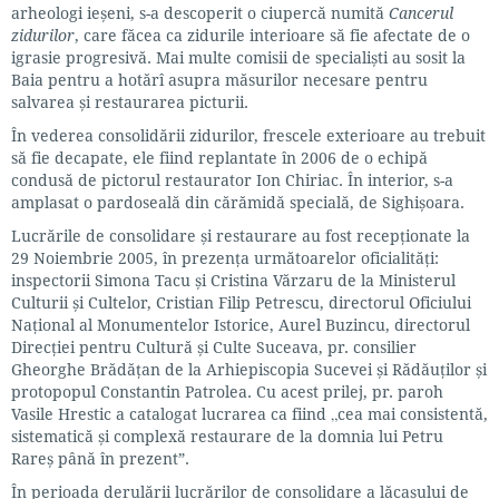
arheologi ieșeni, s-a descoperit o ciupercă numită
Cancerul
zidurilor
, care făcea ca zidurile interioare să fie afectate de o
igrasie progresivă. Mai multe comisii de specialiști au sosit la
Baia pentru a hotărî asupra măsurilor necesare pentru
salvarea și restaurarea picturii.
În vederea consolidării zidurilor, frescele exterioare au trebuit
să fie decapate, ele fiind replantate în 2006 de o echipă
condusă de pictorul restaurator Ion Chiriac. În interior, s-a
amplasat o pardoseală din cărămidă specială, de Sighișoara.
Lucrările de consolidare și restaurare au fost recepționate la
29 Noiembrie 2005, în prezența următoarelor oficialități:
inspectorii Simona Tacu și Cristina Vărzaru de la Ministerul
Culturii și Cultelor, Cristian Filip Petrescu, directorul Oficiului
Național al Monumentelor Istorice, Aurel Buzincu, directorul
Direcției pentru Cultură și Culte Suceava, pr. consilier
Gheorghe Brădățan de la Arhiepiscopia Sucevei și Rădăuților și
protopopul Constantin Patrolea. Cu acest prilej, pr. paroh
Vasile Hrestic a catalogat lucrarea ca fiind „cea mai consistentă,
sistematică și complexă restaurare de la domnia lui Petru
Rareș până în prezent”.
În perioada derulării lucrărilor de consolidare a lăcașului de