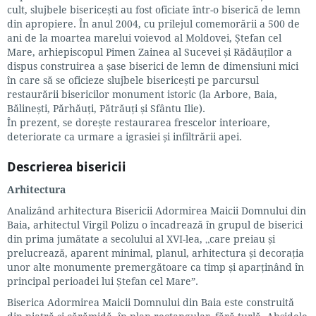
cult, slujbele bisericești au fost oficiate într-o biserică de lemn
din apropiere. În anul 2004, cu prilejul comemorării a 500 de
ani de la moartea marelui voievod al Moldovei, Ștefan cel
Mare, arhiepiscopul Pimen Zainea al Sucevei și Rădăuților a
dispus construirea a șase biserici de lemn de dimensiuni mici
în care să se oficieze slujbele bisericești pe parcursul
restaurării bisericilor monument istoric (la Arbore, Baia,
Bălinești, Părhăuți, Pătrăuți și Sfântu Ilie).
În prezent, se dorește restaurarea frescelor interioare,
deteriorate ca urmare a igrasiei și infiltrării apei.
Descrierea bisericii
Arhitectura
Analizând arhitectura Bisericii Adormirea Maicii Domnului din
Baia, arhitectul Virgil Polizu o încadrează în grupul de biserici
din prima jumătate a secolului al XVI-lea, „care preiau și
prelucrează, aparent minimal, planul, arhitectura și decorația
unor alte monumente premergătoare ca timp și aparținând în
principal perioadei lui Ștefan cel Mare”.
Biserica Adormirea Maicii Domnului din Baia este construită