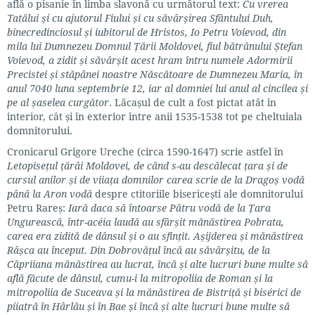
află o pisanie în limba slavonă cu următorul text:
Cu vrerea
Tatălui și cu ajutorul Fiului și cu săvârșirea Sfântului Duh,
binecredinciosul și iubitorul de Hristos, Io Petru Voievod, din
mila lui Dumnezeu Domnul Țării Moldovei, fiul bătrânului Ștefan
Voievod, a zidit și săvârșit acest hram întru numele Adormirii
Precistei și stăpânei noastre Născătoare de Dumnezeu Maria, în
anul 7040 luna septembrie 12, iar al domniei lui anul al cincilea și
pe al șaselea curgător
. Lăcașul de cult a fost pictat atât în
interior, cât și în exterior între anii 1535-1538 tot pe cheltuiala
domnitorului.
Cronicarul Grigore Ureche (circa 1590-1647) scrie astfel în
Letopisețul țărâi Moldovei, de când s-au descălecat țara și de
cursul anilor și de viiața domnilor carea scrie de la Dragoș vodă
până la Aron vodă
despre ctitoriile bisericești ale domnitorului
Petru Rareș:
Iară daca să întoarse Pătru vodă de la Țara
Ungurească, într-acéia laudă au sfârșit mănăstirea Pobrata,
carea era zidită de dânsul și o au sfințit. Așijderea și mănăstirea
Râșca au început. Din Dobrovățul încă au săvârșitu, de la
Căpriiana mănăstirea au lucrat, încă și alte lucruri bune multe să
află făcute de dânsul, cumu-i la mitropoliia de Roman și la
mitropoliia de Suceava și la mănăstirea de Bistriță și bisérici de
piiatră în Hârlău și în Bae și încă și alte lucruri bune multe să