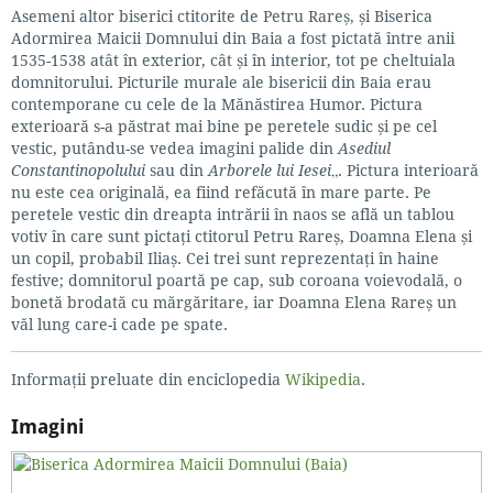
Asemeni altor biserici ctitorite de Petru Rareș, și Biserica
Adormirea Maicii Domnului din Baia a fost pictată între anii
1535-1538 atât în exterior, cât și în interior, tot pe cheltuiala
domnitorului. Picturile murale ale bisericii din Baia erau
contemporane cu cele de la Mănăstirea Humor. Pictura
exterioară s-a păstrat mai bine pe peretele sudic și pe cel
vestic, putându-se vedea imagini palide din
Asediul
Constantinopolului
sau din
Arborele lui Iesei
„. Pictura interioară
nu este cea originală, ea fiind refăcută în mare parte. Pe
peretele vestic din dreapta intrării în naos se află un tablou
votiv în care sunt pictați ctitorul Petru Rareș, Doamna Elena și
un copil, probabil Iliaș. Cei trei sunt reprezentați în haine
festive; domnitorul poartă pe cap, sub coroana voievodală, o
bonetă brodată cu mărgăritare, iar Doamna Elena Rareș un
văl lung care-i cade pe spate.
Informații preluate din enciclopedia
Wikipedia
.
Imagini