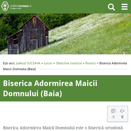
Ești aici:
Județul SUCEAVA
>
Locuri
>
Obiective turistice
>
Biserici
> Biserica Adormirea
Maicii Domnului (Baia)
Biserica Adormirea Maicii
Domnului (Baia)
0
0
Biserica Adormirea Maicii Domnului este o biserică ortodoxă