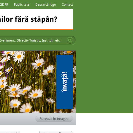
 GDPR
Publicitate
Descarcă logo
Contact
Suceava în imagini