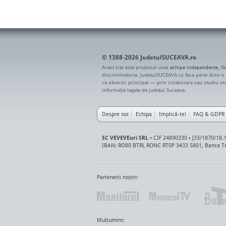
© 1388-2026 JudetulSUCEAVA.ro
Acest site este produsul unei
echipe independente
, f
discriminatorie. JudetulSUCEAVA.ro face parte dintr-o
ca obiectiv principal — prin colaborare sau studiu i
informație legate de județul Suceava.
Despre noi
Echipa
Implică-te!
FAQ & GDPR
SC VEVEVEuri SRL
• CIF 24890330 • J33/1870/18.
IBAN: RO80 BTRL RONC RT0P 3433 5801, Banca Tr
Partenerii noștri:
Mulțumim: