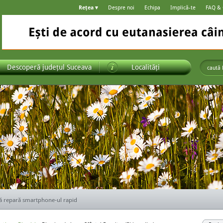
Rețea ▾
Despre noi
Echipa
Implică-te
FAQ &
Descoperă județul Suceava
Localități
ă alegi ușile pentru casa ta