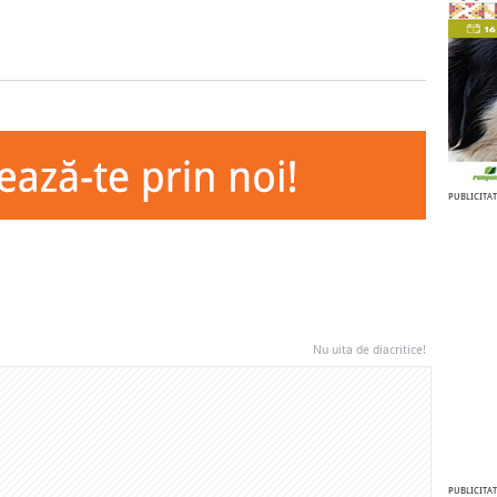
PUBLICITAT
Nu uita de diacritice!
PUBLICITAT