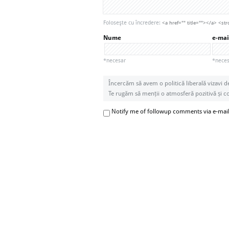
Foloseşte cu încredere:
<a href="" title=""></a> <
Nume
e-mai
*necesar
*necesa
Încercăm să avem o politică liberală vizavi d
Te rugăm să menții o atmosferă pozitivă și con
Notify me of followup comments via e-mai