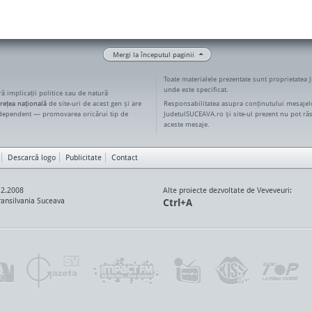
Mergi la începutul paginii
Toate materialele prezentate sunt proprietatea 
unde este specificat.
ără implicații politice sau de natură
rețea națională
de site-uri de acest gen și are
Responsabilitatea asupra conținutului mesajelo
ndependent — promovarea oricărui tip de
JudetulSUCEAVA.ro și site-ul prezent nu pot ră
aceste mesaje.
Descarcă logo
Publicitate
Contact
12.2008
Alte proiecte dezvoltate de Veveveuri:
ansilvania Suceava
Ctrl+A