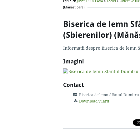
Ești aici:
Județul SUCEAVA
>
Locuri
>
Obiective tur
(Mănăstioara)
Biserica de lemn S
(Sbierenilor) (Mănă
Informații despre Biserica de lemn 
Imagini
Contact
Biserica de lemn Sfântul Dumitru 
Download vCard