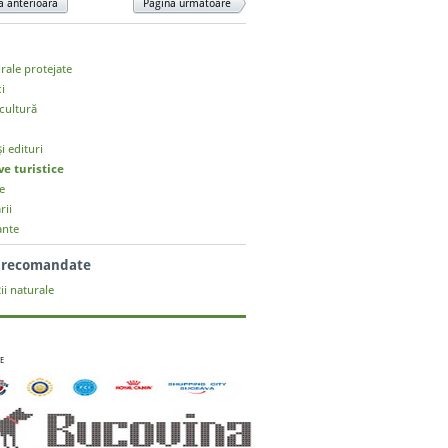
a anterioară
Pagina următoare
urale protejate
ci
cultură
și edituri
ve turistice
e
rii
ante
i recomandate
ii naturale
E