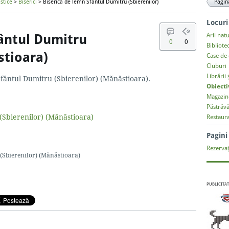
istice
>
Biserici
> Biserica de lemn Sfântul Dumitru (Sbierenilor)
Pagin
Locuri
fântul Dumitru
Arii nat
0
0
Bibliote
stioara)
Case de 
Cluburi
Librării 
Sfântul Dumitru (Sbierenilor) (Mănăstioara).
Obiecti
Magazin
Păstrăvă
Restaur
Pagin
Rezervaț
(Sbierenilor) (Mănăstioara)
PUBLICITAT