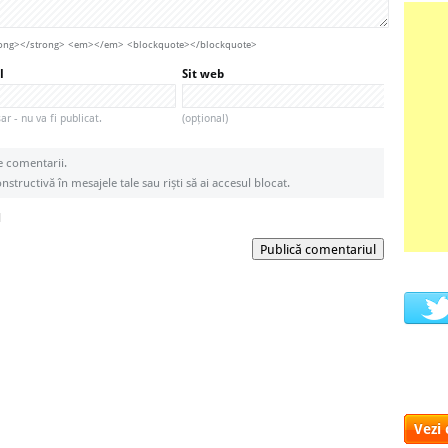
strong></strong> <em></em> <blockquote></blockquote>
l
Sit web
r - nu va fi publicat.
(opțional)
e comentarii.
structivă în mesajele tale sau riști să ai accesul blocat.
l
Publică comentariul
Vezi