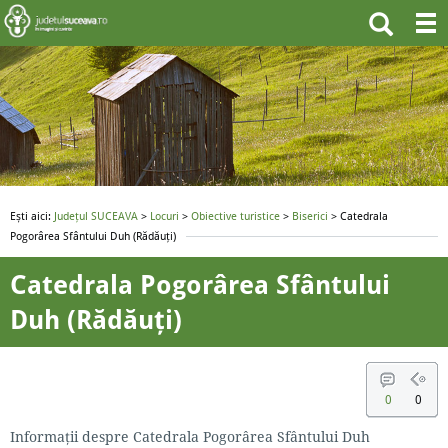
Ești aici:
Județul SUCEAVA
>
Locuri
>
Obiective turistice
>
Biserici
> Catedrala
Pogorârea Sfântului Duh (Rădăuți)
Catedrala Pogorârea Sfântului
Duh (Rădăuți)
0
0
Informații despre Catedrala Pogorârea Sfântului Duh