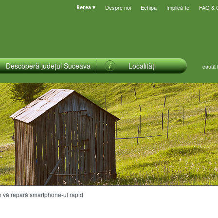
Despre noi
Echipa
Implică-te
FAQ &
Rețea ▾
Descoperă județul Suceava
Localități
 vă repară smartphone-ul rapid