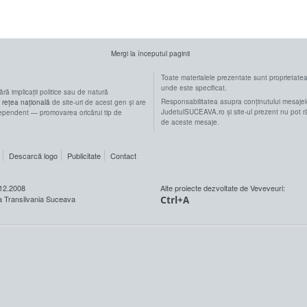
Mergi la începutul paginii
Toate materialele prezentate sunt proprietate
unde este specificat.
fără implicații politice sau de natură
Responsabilitatea asupra conținutului mesajelo
o
rețea națională
de site-uri de acest gen și are
JudetulSUCEAVA.ro și site-ul prezent nu pot r
ndependent — promovarea oricărui tip de
de aceste mesaje.
Descarcă logo
Publicitate
Contact
12.2008
Alte proiecte dezvoltate de Veveveuri:
Transilvania Suceava
Ctrl+A