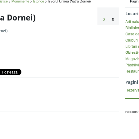
istice
>
Monumente
>
Istorice
> Izvorul Unirea (Vatra Dornei)
Pagin
Locuri
ra Dornei)
0
0
Arii nat
Bibliote
rnei).
Case de
Cluburi
Librării 
Obiecti
Magazi
Păstrăvă
Restaur
Pagin
Rezervaț
PUBLICITAT