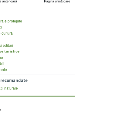
a anterioară
Pagina următoare
urale protejate
ci
 cultură
și edituri
ve turistice
ne
rii
ante
i recomandate
ii naturale
E