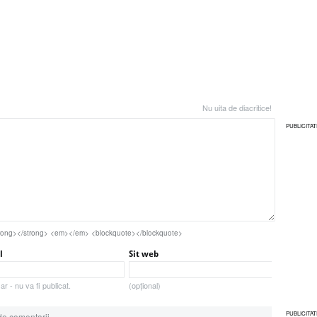
Nu uita de diacritice!
PUBLICITAT
<strong></strong> <em></em> <blockquote></blockquote>
l
Sit web
r - nu va fi publicat.
(opțional)
PUBLICITAT
de comentarii.