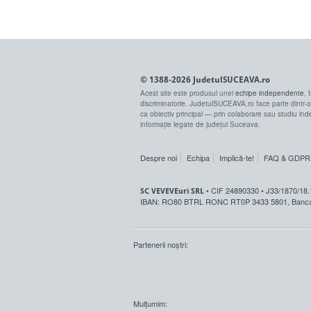
© 1388-2026 JudetulSUCEAVA.ro
Acest site este produsul unei
echipe independente
, 
discriminatorie. JudetulSUCEAVA.ro face parte dintr-
ca obiectiv principal — prin colaborare sau studiu i
informație legate de județul Suceava.
Despre noi
Echipa
Implică-te!
FAQ & GDPR
• CIF 24890330 • J33/1870/18.
SC VEVEVEuri SRL
IBAN: RO80 BTRL RONC RT0P 3433 5801, Banca 
Partenerii noștri:
Mulțumim: