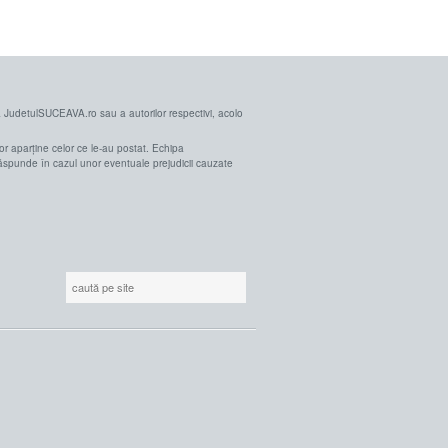
a JudetulSUCEAVA.ro sau a autorilor respectivi, acolo
r aparține celor ce le-au postat. Echipa
ăspunde în cazul unor eventuale prejudicii cauzate