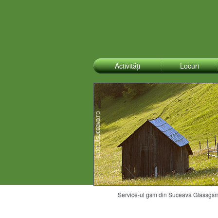
Activități
Locuri
Service-ul gsm din Suceava Glassgsm