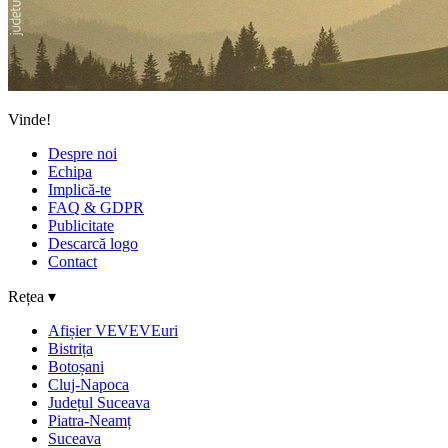
Vinde!
Despre noi
Echipa
Implică-te
FAQ & GDPR
Publicitate
Descarcă logo
Contact
Rețea ▾
Afișier VEVEVEuri
Bistrița
Botoșani
Cluj-Napoca
Județul Suceava
Piatra-Neamț
Suceava