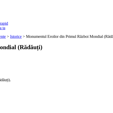
rapid
a ta
nte
>
Istorice
> Monumentul Eroilor din Primul Război Mondial (Rădă
ndial (Rădăuți)
dăuți).