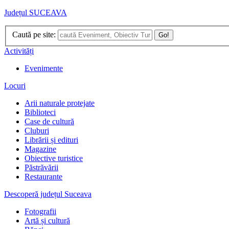
Județul SUCEAVA
Caută pe site:
Go!
Activități
Evenimente
Locuri
Arii naturale protejate
Biblioteci
Case de cultură
Cluburi
Librării și edituri
Magazine
Obiective turistice
Păstrăvării
Restaurante
Descoperă județul Suceava
Fotografii
Artă și cultură