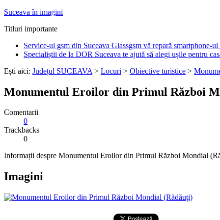
Suceava în imagini
Titluri importante
Service-ul gsm din Suceava Glassgsm vă repară smartphone-ul 
Specialiștii de la DOR Suceava te ajută să alegi ușile pentru cas
Ești aici:
Județul SUCEAVA
>
Locuri
>
Obiective turistice
>
Monume
Monumentul Eroilor din Primul Război Mo
Comentarii
0
Trackbacks
0
Informații despre Monumentul Eroilor din Primul Război Mondial (Ră
Imagini