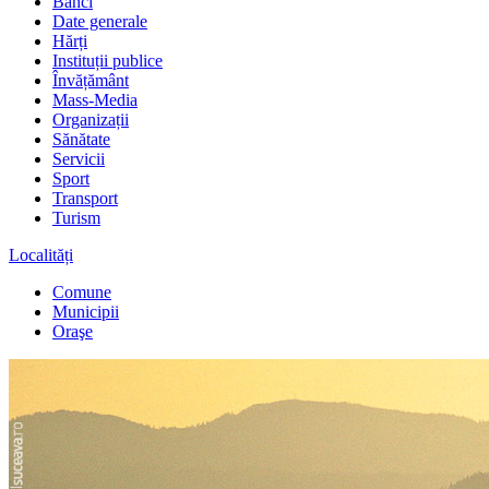
Bănci
Date generale
Hărți
Instituții publice
Învățământ
Mass-Media
Organizații
Sănătate
Servicii
Sport
Transport
Turism
Localități
Comune
Municipii
Oraşe