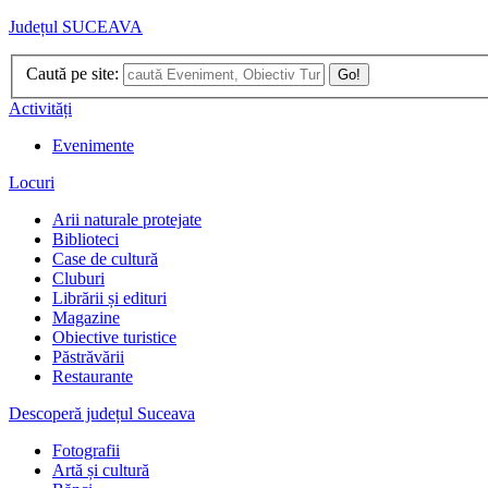
Județul SUCEAVA
Caută pe site:
Go!
Activități
Evenimente
Locuri
Arii naturale protejate
Biblioteci
Case de cultură
Cluburi
Librării și edituri
Magazine
Obiective turistice
Păstrăvării
Restaurante
Descoperă județul Suceava
Fotografii
Artă și cultură