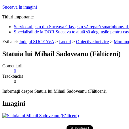
Suceava în imagini
Titluri importante
Service-ul gsm din Suceava Glassgsm vă repară smartphone-ul 
Specialiștii de la DOR Suceava te ajută să alegi ușile pentru cas
Ești aici:
Județul SUCEAVA
>
Locuri
>
Obiective turistice
>
Monume
Statuia lui Mihail Sadoveanu (Fălticeni)
Comentarii
0
Trackbacks
0
Informații despre Statuia lui Mihail Sadoveanu (Fălticeni).
Imagini