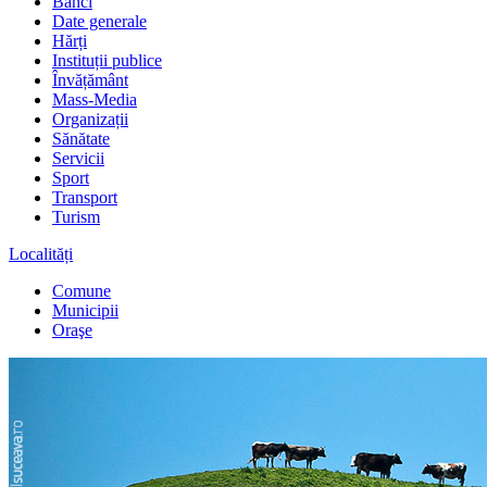
Bănci
Date generale
Hărți
Instituții publice
Învățământ
Mass-Media
Organizații
Sănătate
Servicii
Sport
Transport
Turism
Localități
Comune
Municipii
Oraşe