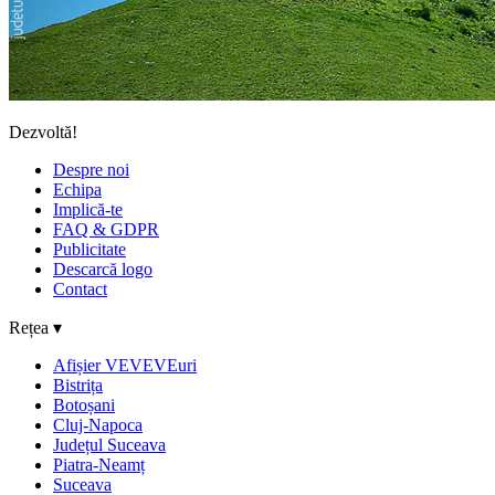
Dezvoltă!
Despre noi
Echipa
Implică-te
FAQ & GDPR
Publicitate
Descarcă logo
Contact
Rețea ▾
Afișier VEVEVEuri
Bistrița
Botoșani
Cluj-Napoca
Județul Suceava
Piatra-Neamț
Suceava