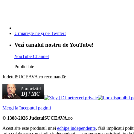
Urmărește-ne și pe Twitter!
Vezi canalul nostru de YouTube!
YouTube Channel
Publicitate
JudetulSUCEAVA.ro recomandă:
Mergi la începutul paginii
© 1388-2026 JudetulSUCEAVA.ro
Acest site este produsul unei
echipe independente
, fără implicații po
prin colaborare sau studiu independent — promovarea oricărui tip de i