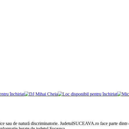
litice sau de natură discriminatorie. JudetulSUCEAVA.ro face parte dintr
nformație legate de județul Suceava.