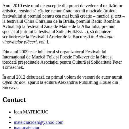
Anul 2010 este unul de excepție din punct de vedere al realizărilor
artistice, reușind să câștige nenumărate premii muzicale (trofeul
festivalului și premiul pentru cea mai bună creație – muzică și text –
la festivalul Chira Chiralina de la Brăila, premiul Radio România
Actualități la festivalul Ziua de Mâine de la Alba Iulia, premiul
special al juriului la festivalul SulinaFolkEst…), să debuteze
scriitoricește la Festivalul Artelor de la București în
Antologia
vinovatelor plăceri, vol. I
.
Din anul 2009 este inițiatorul și organizatorul Festivalului
Internațional de Muzică Folk și Poezie Folkever de la Siret și
totodată președintele Asociației pentru Cultură și Solidaritate Peter
Tomaschek.
În anul 2012 debutează cu primul volum de versuri de autor numit
Open de dor
, apărut la editura Alexandria Publishing House din
Suceava.
Contact
Ioan MATEICIUC
mateiciucioan@yahoo.com
ioan.mateiciuc