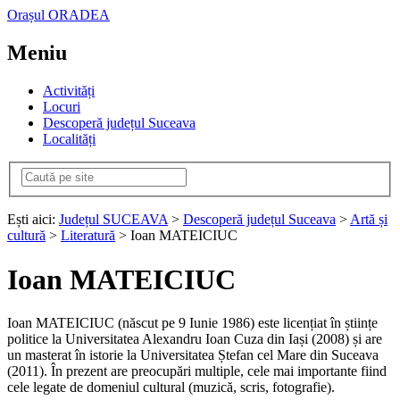
Orașul ORADEA
Meniu
Activități
Locuri
Descoperă județul Suceava
Localități
Ești aici:
Județul SUCEAVA
>
Descoperă județul Suceava
>
Artă și
cultură
>
Literatură
> Ioan MATEICIUC
Ioan MATEICIUC
Ioan MATEICIUC (născut pe 9 Iunie 1986) este licențiat în științe
politice la Universitatea Alexandru Ioan Cuza din Iași (2008) și are
un masterat în istorie la Universitatea Ștefan cel Mare din Suceava
(2011). În prezent are preocupări multiple, cele mai importante fiind
cele legate de domeniul cultural (muzică, scris, fotografie).