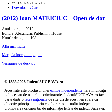
cell
+4 0746 132 218
Download vCard
(2012) Ioan MATEICIUC – Open de dor
Anul apariției: 2012.
Editura: Alexandria Publishing House.
Număr de pagini: 108.
Află mai multe
Mergi la începutul paginii
Versiunea de desktop
© 1388-2026 JudetulSUCEAVA.ro
Acest site este produsul unei
echipe independente
, fără implicații
politice sau de natură discriminatorie. JudetulSUCEAVA.ro face
parte dintr-o
rețea națională
de site-uri de acest gen și are ca
obiectiv principal — prin colaborare sau studiu independent —
promovarea oricărui tip de informație legate de județul Suceava.